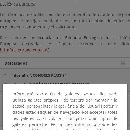
Ecológica Europea.
Los términos de utilización del distintivo de etiquetado ecológico
europeo se reflejan mediante un contrato establecido entre el
Organismo Competente y el solicitante.
Para conocer las licencias de Etiqueta Ecológica de la Unión
Europea otorgadas en España acceder a este link.
http://ec.europa.eu/ecat/
Destacados
Infografía "¿CONOCES REACH?"
Infografía "¿QUÉ SON LOS FITOSANITARIOS?"
Informació sobre ús de galetes: Aquest lloc web
utilitza galetes pròpies i de tercers per mantenir la
11/07/2025
sessió, personalitzar l’experiència de l’usuari i obtenir
dades estadístiques de navegació. Pot acceptar totes
La vicepresidenta Sara Aagesen anuncia una inversión de 32 millones de
les galetes o, si vol, pot configurar quin tipus de
euros para restaurar bosques en decaimiento
galetes permetre. Per a més informació sobre les