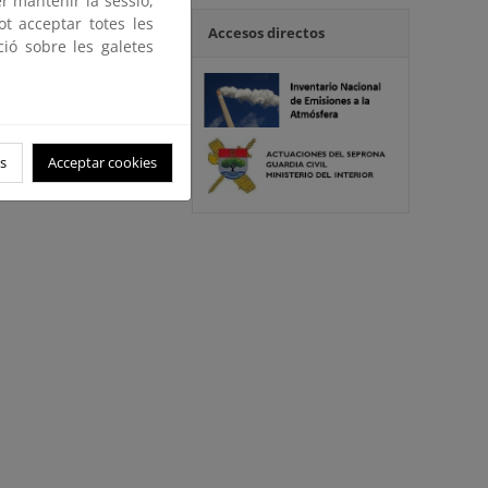
er mantenir la sessió,
ot acceptar totes les
Accesos directos
ció sobre les galetes
s
Acceptar cookies