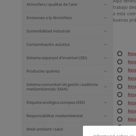
Aquí tenéis
Atmosfera i qualitat de l'aire
trabajo de
a esta coo
Emisiones a la Atmósfera
buenas prá
Sostenibilidad industrial
Contaminación acústica
Res
Sistema espanyol d'inventari (SEI)
Res
Res
Productes químics
Res
Sistema comunitari de gestió i auditoria
Res
mediambientals: EMAS
Res
Etiqueta ecològica europea (EEE)
Res
Res
Responsabilitat mediambiental
Res
Res
Medi ambient i salut
Res