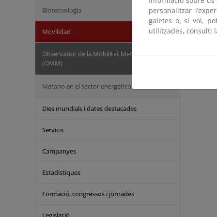
Informació sobre ús d
Biotecnologia
personalitzar l’expe
galetes o, si vol, p
utilitzades, consulti 
Movilidad
Observatori de la Mobilitat Metropolitana
(OMM)
Metano en el sector energético
Dies mundials i dates destacades
Servicis
Campanyes
Estadístiques
Formació, congressos i jornades
Legislació