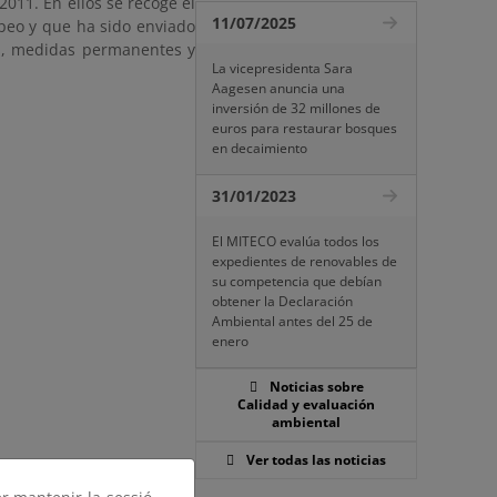
2011. En ellos se recoge el
11/07/2025
opeo y que ha sido enviado
es, medidas permanentes y
La vicepresidenta Sara
Aagesen anuncia una
inversión de 32 millones de
euros para restaurar bosques
en decaimiento
31/01/2023
El MITECO evalúa todos los
expedientes de renovables de
su competencia que debían
obtener la Declaración
Ambiental antes del 25 de
enero
Noticias sobre
Calidad y evaluación
ambiental
Ver todas las noticias