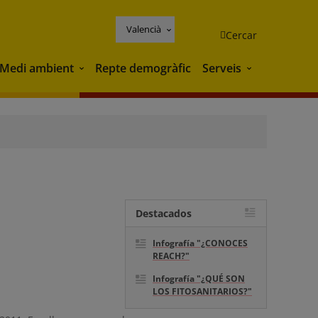
Valencià
Cercar
Medi ambient
Repte demogràfic
Serveis
Medi ambient
Serveis
Destacados
Infografía "¿CONOCES
REACH?"
Infografía "¿QUÉ SON
LOS FITOSANITARIOS?"