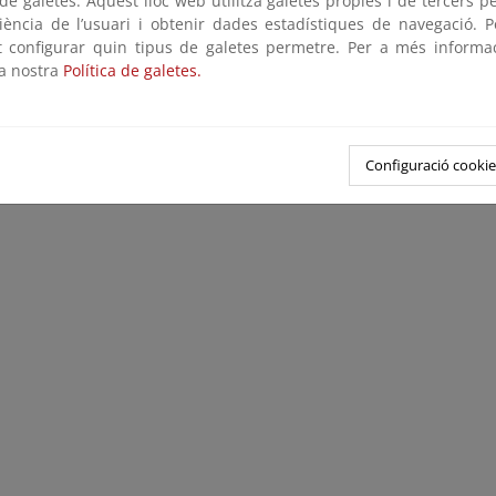
e galetes: Aquest lloc web utilitza galetes pròpies i de tercers p
riència de l’usuari i obtenir dades estadístiques de navegació. P
ot configurar quin tipus de galetes permetre. Per a més informa
la nostra
Política de galetes.
Configuració cookie