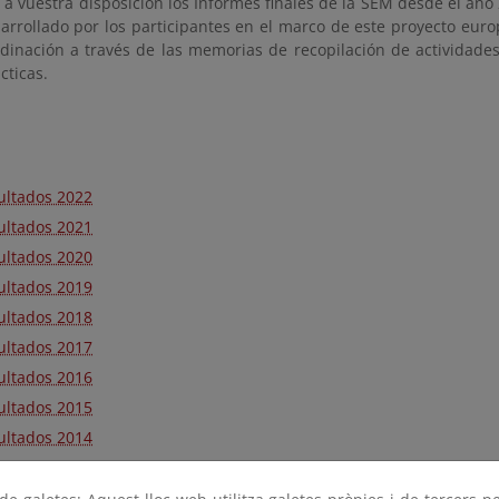
 a vuestra disposición los Informes finales de la SEM desde el año 
sarrollado por los participantes en el marco de este proyecto eur
rdinación a través de las memorias de recopilación de actividad
cticas.
ultados 2022
ultados 2021
ultados 2020
ultados 2019
ultados 2018
ultados 2017
ultados 2016
ultados 2015
ultados 2014
ultados 2012
ultados 2011