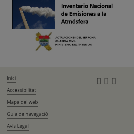
Inici
Instagr
Twitte
Fac
Accessibilitat
Mapa del web
Guia de navegació
Avís Legal