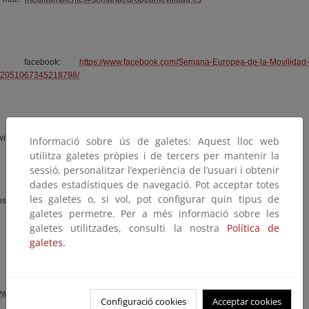
facebook:
https://www.facebook.com/Semana-Europea-de-la-Movilidad-
2051067345218798/
witter: @SEUMov
Informació sobre ús de galetes: Aquest lloc web
utilitza galetes pròpies i de tercers per mantenir la
sessió, personalitzar l’experiència de l’usuari i obtenir
dades estadístiques de navegació. Pot acceptar totes
les galetes o, si vol, pot configurar quin tipus de
nstagram: semovesp
galetes permetre. Per a més informació sobre les
galetes utilitzades, consulti la nostra
Política de
galetes.
Coordinación europea de la SEM:
ww.facebook.com/EuropeanMobilityWeek
Configuració cookies
Acceptar cookies