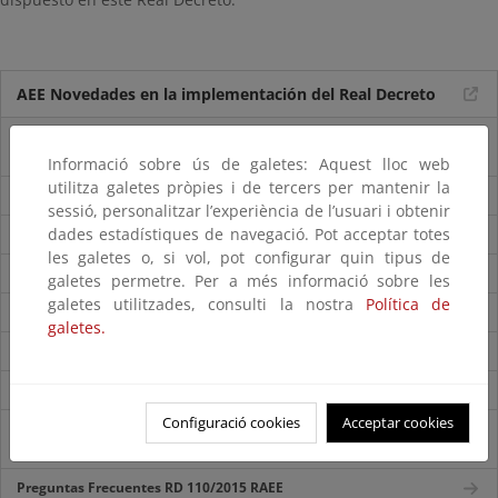
AEE Novedades en la implementación del Real Decreto
Nota informativa sobre la tecnología RFID y el real decreto
110/2015 sobre residuos de AEE
Informació sobre ús de galetes: Aquest lloc web
utilitza galetes pròpies i de tercers per mantenir la
Nota informativa ampliación ámbito RD RAEE en agosto 2018
sessió, personalitzar l’experiència de l’usuari i obtenir
dades estadístiques de navegació. Pot acceptar totes
Nota Plataforma RAEE Jornadas 2018
les galetes o, si vol, pot configurar quin tipus de
Obligaciones Sistemas Colectivos RAEE
galetes permetre. Per a més informació sobre les
galetes utilitzades, consulti la nostra
Política de
Plataforma electrónica de gestión de RAEE
galetes.
Objetivos de recogida separada de RAEE
Resolución y objetivos de recogida de RAEE 2022
Configuració cookies
Acceptar cookies
Requisitos técnicos a cumplir por las instalaciones de tratamiento
de RAEE
Preguntas Frecuentes RD 110/2015 RAEE