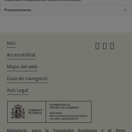
Presentaciones
Inici
Instagr
Twitte
Fac
Accessibilitat
Mapa del web
Guia de navegació
Avís Legal
Ministerio para la Transición Ecológica y el Reto