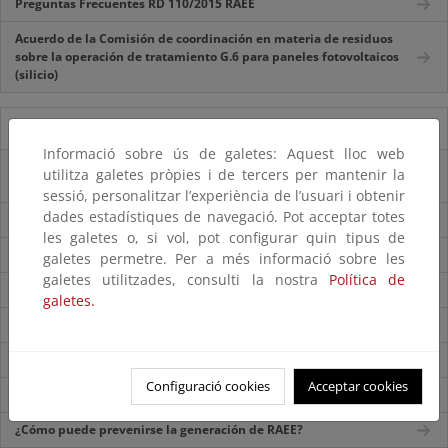
Preguntas Frecuentes RD 110/2015 RAEE
Acuerdo de la Comisión de coordinación en materia de residuos
sobre la operación de tratamiento G.6 para paneles fotovoltaicos
(silicio)
AEE Aspectos generales
Informació sobre ús de galetes: Aquest lloc web
Introducción al régimen jurídico de los aparatos eléctricos y
utilitza galetes pròpies i de tercers per mantenir la
electrónicos
sessió, personalitzar l’experiència de l’usuari i obtenir
dades estadístiques de navegació. Pot acceptar totes
¿Cuál es el ámbito de aplicación del Real Decreto 110/2015?
les galetes o, si vol, pot configurar quin tipus de
¿Cuáles son los principales objetivos del Real Decreto 110/2015?
galetes permetre. Per a més informació sobre les
galetes utilitzades, consulti la nostra
Política de
¿Cuáles son las principales novedades del Real Decreto 110/2015?
galetes.
¿Qué son los residuos de aparatos eléctricos y electrónicos (RAEE)?
¿Qué categorías de AEE existen?
Configuració cookies
Acceptar cookies
¿Qué materiales y componentes tienen los RAEE?
¿Cómo puede prevenirse la generación de RAEE?