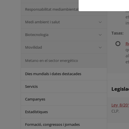
R
Responsabilitat mediambiental
R
e
Medi ambient i salut
i
Tasas:
Biotecnologia
R
Movilidad
q
a
Metano en el sector energético
e
Dies mundials i dates destacades
Servicis
Legisla
Campanyes
Ley 8/20
CLP.
Estadístiques
Formació, congressos i jornades