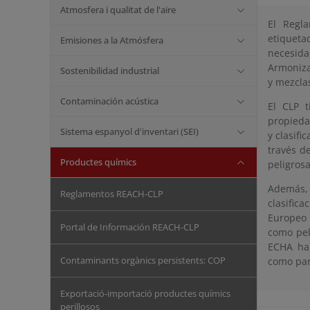
Atmosfera i qualitat de l'aire
El Regl
etiqueta
Emisiones a la Atmósfera
necesida
Armoniza
Sostenibilidad industrial
y mezcla
Contaminación acústica
El CLP t
propieda
Sistema espanyol d'inventari (SEI)
y clasif
través d
Productes químics
peligrosa
Además, 
Reglamentos REACH-CLP
clasific
Europeo 
Portal de Información REACH-CLP
como pel
ECHA ha 
Contaminants orgànics persistents: COP
como par
Exportació-importació productes químics
perillosos