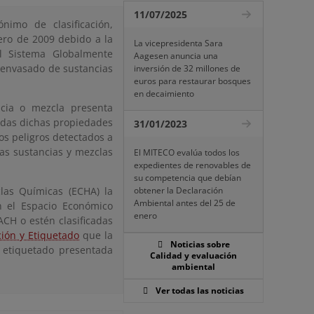
11/07/2025
imo de clasificación,
nero de 2009 debido a la
La vicepresidenta Sara
el Sistema Globalmente
Aagesen anuncia una
y envasado de sustancias
inversión de 32 millones de
euros para restaurar bosques
en decaimiento
ncia o mezcla presenta
cadas dichas propiedades
31/01/2023
os peligros detectados a
las sustancias y mezclas
El MITECO evalúa todos los
expedientes de renovables de
su competencia que debían
las Químicas (ECHA) la
obtener la Declaración
Ambiental antes del 25 de
en el Espacio Económico
enero
CH o estén clasificadas
ción y Etiquetado
que la
Noticias sobre
y etiquetado presentada
Calidad y evaluación
ambiental
Ver todas las noticias