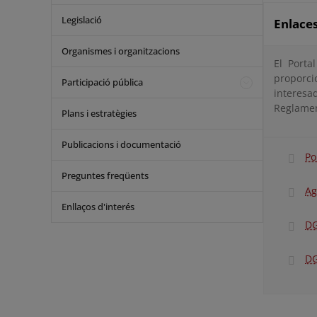
Legislació
Enlaces
Organismes i organitzacions
El Porta
proporci
Participació pública
interesa
Reglamen
Plans i estratègies
Publicacions i documentació
Po
Preguntes freqüents
Ag
Enllaços d'interés
DG
DG