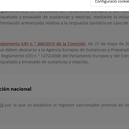
Configuració cookie
eglamento (UE) 2017/542 de la Comisión
, de 22 de marzo de 2017, p
eglamento (CE) n.° 1272/2008 del Parlamento Europeo y del Conse
tiquetado y envasado de sustancias y mezclas, mediante la incl
nformación armonizada relativa a la respuesta sanitaria en caso d
eglamento (UE) n ° 440/2010 de la Comisión
, de 21 de mayo de 201
ue deben abonarse a la Agencia Europea de Sustancias y Preparad
l Reglamento (CE) n ° 1272/2008 del Parlamento Europeo y del Conse
tiquetado y envasado de sustancias y mezclas.
ción nacional
10
por la que se establece el régimen sancionador previsto en 