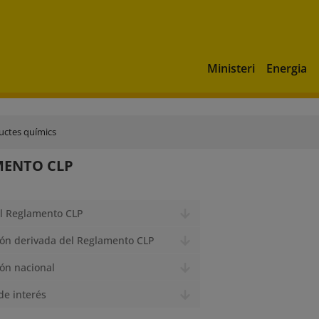
Ministeri
Energia
uctes químics
MENTO CLP
el Reglamento CLP
ión derivada del Reglamento CLP
ión nacional
de interés