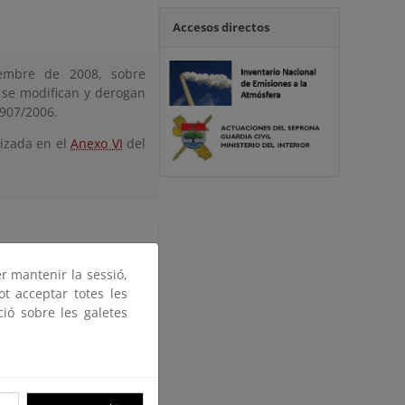
Accesos directos
mbre de 2008, sobre
e se modifican y derogan
1907/2006.
nizada en el
Anexo VI
del
er mantenir la sessió,
ot acceptar totes les
ció sobre les galetes
de 2019 que modifica el
jo sobre clasificación,
formación relativa a la