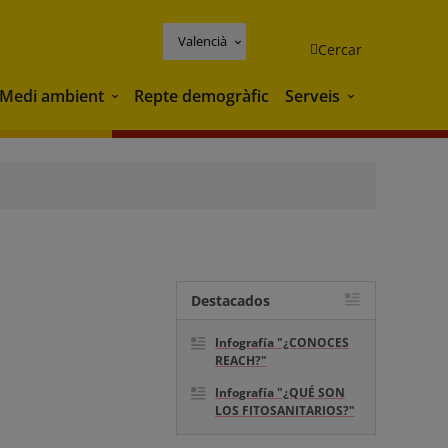
Valencià
Cercar
Medi ambient
Repte demogràfic
Serveis
Medi ambient
Serveis
Destacados
Infografía "¿CONOCES
REACH?"
Infografía "¿QUÉ SON
LOS FITOSANITARIOS?"