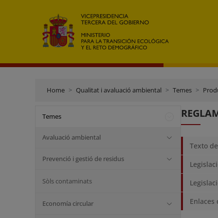
Home
Qualitat i avaluació ambiental
Temes
Prod
REGLA
Temes
Avaluació ambiental
Texto d
Prevenció i gestió de residus
Legislac
Sòls contaminats
Legislac
Enlaces 
Economía circular