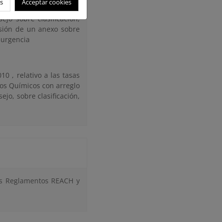
s
Acceptar cookies
or el que se modifica el
jo sobre clasificación,
usión de un anexo sobre
e urgencia
0 , relativo a las tasas
os Químicos con arreglo
jo, sobre clasificación,
los Reglamentos REACH y