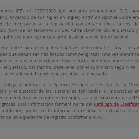
amento (CE) nº 1272/2008 (en adelante denominado CLP, acrón
do y envasado de sus siglas en inglés) entró en vigor el 20 de e
d de incorporar a la legislación comunitaria los criterios d
do (SGA) de las Naciones Unidas sobre clasificación, etiquetado 
s químicas para lograr una armonización a nivel internacional.
iene entre sus principales objetivos determinar si una susta
des que deban ser clasificadas como peligrosas. Una vez identifi
icada la sustancia o mezcla en consecuencia, deberán comunicarse l
el etiquetado. Así mismo, para velar por el suministro seguro de 
s se establecen disposiciones relativas al envasado.
obliga a notificar a la Agencia Europea de Sustancias y Mezc
ación y etiquetado de las sustancias fabricadas o importadas 
y comercializadas cuando estén sujetas a registro conforme a REA
igrosas. Esta información formará parte del
Catálogo de Clasifica
publicado, junto con la información relativa a la clasificación 
te de un expediente de registro conforme a REACH.