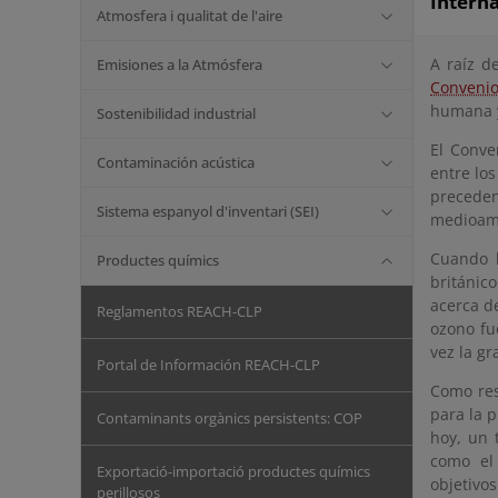
Intern
Atmosfera i qualitat de l'aire
A raíz d
Emisiones a la Atmósfera
Convenio
humana y
Sostenibilidad industrial
El Conve
Contaminación acústica
entre los
precede
Sistema espanyol d'inventari (SEI)
medioamb
Cuando l
Productes químics
británico
acerca de
Reglamentos REACH-CLP
ozono fu
vez la g
Portal de Información REACH-CLP
Como res
para la p
Contaminants orgànics persistents: COP
hoy, un 
como el
Exportació-importació productes químics
objetivos
perillosos