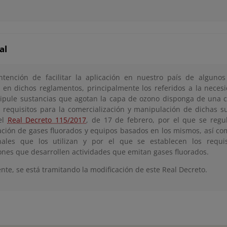
al
ntención de facilitar la aplicación en nuestro país de alguno
s en dichos reglamentos, principalmente los referidos a la neces
pule sustancias que agotan la capa de ozono disponga de una cu
 requisitos para la comercialización y manipulación de dichas s
el
Real Decreto 115/2017
, de 17 de febrero, por el que se regul
ción de gases fluorados y equipos basados en los mismos, así como
nales que los utilizan y por el que se establecen los requis
iones que desarrollen actividades que emitan gases fluorados.
nte, se está tramitando la modificación de este Real Decreto.