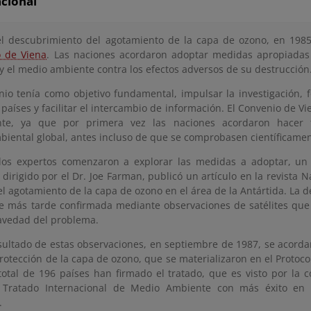
acional
el descubrimiento del agotamiento de la capa de ozono, en 198
 de Viena
. Las naciones acordaron adoptar medidas apropiadas 
 el medio ambiente contra los efectos adversos de su destrucción
nio tenía como objetivo fundamental, impulsar la investigación, 
 países y facilitar el intercambio de información. El Convenio de 
nte, ya que por primera vez las naciones acordaron hacer
iental global, antes incluso de que se comprobasen científicamen
os expertos comenzaron a explorar las medidas a adoptar, un 
 dirigido por el Dr. Joe Farman, publicó un artículo en la revista
l agotamiento de la capa de ozono en el área de la Antártida. La d
e más tarde confirmada mediante observaciones de satélites qu
ravedad del problema.
ultado de estas observaciones, en septiembre de 1987, se acorda
rotección de la capa de ozono, que se materializaron en el Protoco
total de 196 países han firmado el tratado, que es visto por la 
 Tratado Internacional de Medio Ambiente con más éxito en 
.