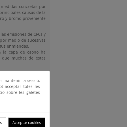
e medidas concretas por
 principales causas de la
loro y bromo proveniente
e las emisiones de CFCs y
 por medio de sucesivas
 sus enmiendas.
an la capa de ozono ha
 ya que muchas de estas
os a nivel internacional
ntes retos por superar
er mantenir la sessió,
ot acceptar totes les
ció sobre les galetes
nismo para la reducción
 efecto invernadero, con
lados. Se estima que la
0,4 ºC en el incremento
llegar hasta 1 ºC como
s
Acceptar cookies
ón, aire acondicionado y