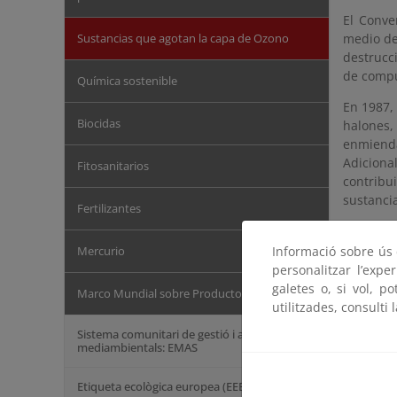
El Conve
Sustancias que agotan la capa de Ozono
medio d
destrucc
de compu
Química sostenible
En 1987, 
Biocidas
halones,
enmienda
Adiciona
Fitosanitarios
contribu
sustanci
Fertilizantes
Aunque e
para pro
Informació sobre ús d
Mercurio
hasta lo
personalitzar l’expe
galetes o, si vol, p
Marco Mundial sobre Productos Químicos
Por su p
utilitzades, consulti 
progresi
Sistema comunitari de gestió i auditoria
calendar
mediambientals: EMAS
implemen
previsto
Etiqueta ecològica europea (EEE)
consecue