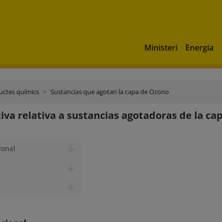
Ministeri
Energia
uctes químics
Sustancias que agotan la capa de Ozono
va relativa a sustancias agotadoras de la ca
ional
l