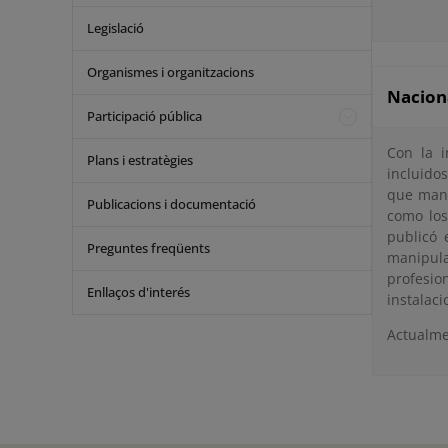
Legislació
Organismes i organitzacions
Nacion
Participació pública
Con la i
Plans i estratègies
incluido
que mani
Publicacions i documentació
como los
publicó 
Preguntes freqüents
manipula
profesio
Enllaços d'interés
instalac
Actualme