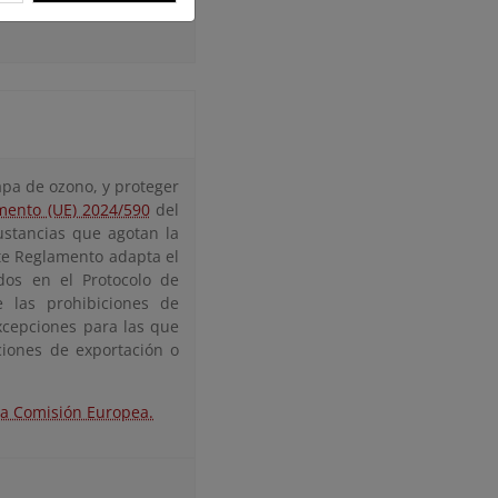
apa de ozono, y proteger
mento (UE) 2024/590
del
ustancias que agotan la
ste Reglamento adapta el
dos en el Protocolo de
e las prohibiciones de
xcepciones para las que
ciones de exportación o
la Comisión Europea.