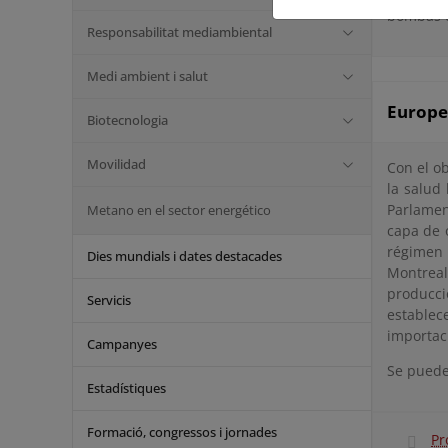
bombas d
Responsabilitat mediambiental
Medi ambient i salut
Europe
Biotecnologia
Movilidad
Con el o
la salud
Parlamen
Metano en el sector energético
capa de 
régimen 
Dies mundials i dates destacades
Montreal
producci
Servicis
establec
importac
Campanyes
Se puede
Estadístiques
Formació, congressos i jornades
Pr