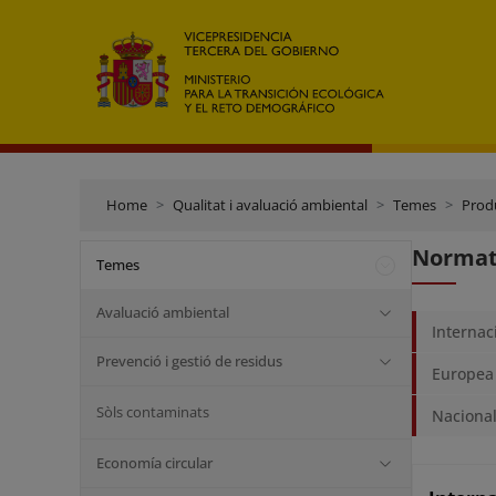
Home
Qualitat i avaluació ambiental
Temes
Prod
Normati
Temes
Avaluació ambiental
Internac
Prevenció i gestió de residus
Europea
Sòls contaminats
Naciona
Economía circular