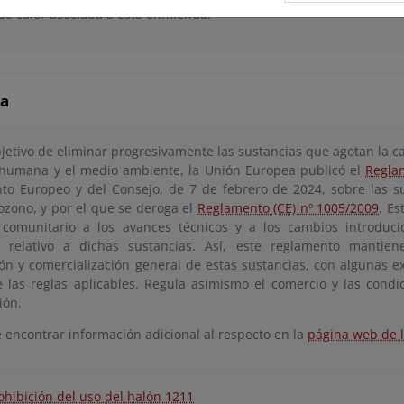
e calor asociada a esta enmienda.
a
bjetivo de eliminar progresivamente las sustancias que agotan la c
 humana y el medio ambiente, la Unión Europea publicó el
Regla
to Europeo y del Consejo, de 7 de febrero de 2024, sobre las s
ozono, y por el que se deroga el
Reglamento (CE) nº 1005/2009
. E
comunitario a los avances técnicos y a los cambios introduci
 relativo a dichas sustancias. Así, este reglamento mantien
ón y comercialización general de estas sustancias, con algunas e
e las reglas aplicables. Regula asimismo el comercio y las condi
ión.
 encontrar información adicional al respecto en la
página web de 
ohibición del uso del halón 1211