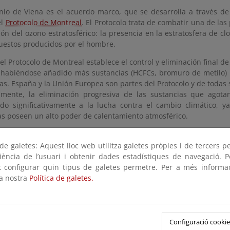
nio de Viena es el acuerdo marco, que se desarrolla a través d
el
Protocolo de Montreal
. El Protocolo trata de combatir una de las
ión del ozono estratosférico: la presencia en la estratosfera de c
estos producidos por el hombre.
el Protocolo de Montreal establece el control y eliminación final d
 habiéndose añadido más sustancias (HCFCs, bromuro de metilo)
s. España y la Unión Europea son partes del Protocolo y de todas
lmente, la eliminación progresiva de las sustancias que agot
ido significativamente a la lucha contra el cambio climático,
as poseen un alto poder de calentamiento atmosférico.
l Protocolo de Montreal ha servido para progresar en los esfuerz
teger la capa de ozono, aún queda mucho por hacer e importa
e galetes: Aquest lloc web utilitza galetes pròpies i de tercers p
grar su completa recuperación.
riència de l’usuari i obtenir dades estadístiques de navegació. P
ot configurar quin tipus de galetes permetre. Per a més informa
arte su Enmienda de Kigali, adoptada en 2015, establece un meca
la nostra
Política de galetes.
va de Hidrofluorocarbonos (HFCs), que son unos gases con potente
ios diferenciados para países en desarrollo y países desarrol
tación de esta enmienda, puede lograr una reducción de hasta 
 de la temperatura media del planeta. Esta reducción puede 
Configuració cookie
ncia de la mejora en la eficiencia de los equipos de refrigeraci