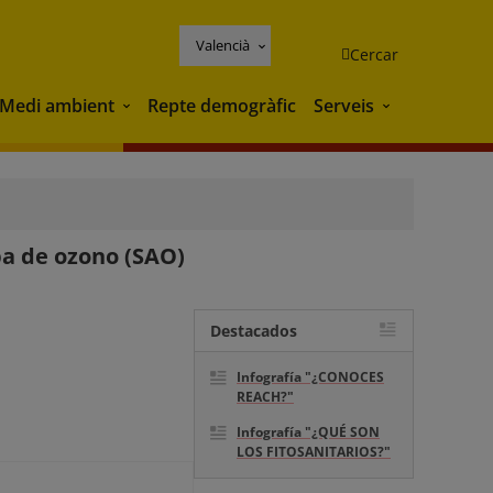
Valencià
Cercar
Medi ambient
Repte demogràfic
Serveis
Medi ambient
Serveis
pa de ozono (SAO)
Destacados
Infografía "¿CONOCES
REACH?"
Infografía "¿QUÉ SON
LOS FITOSANITARIOS?"