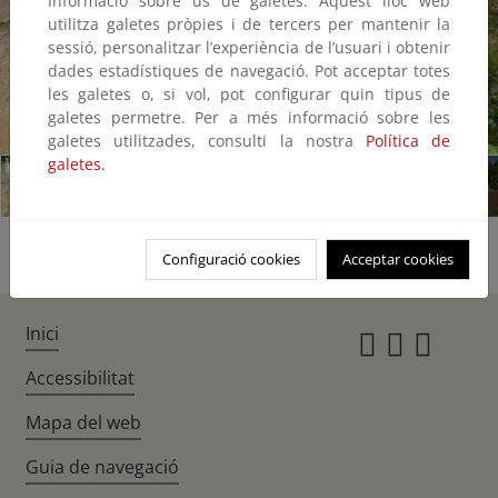
Informació sobre ús de galetes: Aquest lloc web
utilitza galetes pròpies i de tercers per mantenir la
sessió, personalitzar l’experiència de l’usuari i obtenir
dades estadístiques de navegació. Pot acceptar totes
les galetes o, si vol, pot configurar quin tipus de
galetes permetre. Per a més informació sobre les
1/6
galetes utilitzades, consulti la nostra
Política de
galetes.
Configuració cookies
Acceptar cookies
Inici
Instagr
Twitte
Fac
Accessibilitat
Mapa del web
Guia de navegació