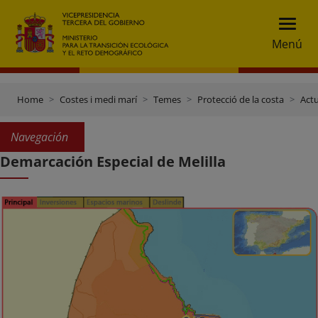
Menú
Home
Costes i medi marí
Temes
Protecció de la costa
Actu
Navegación
Demarcación Especial de Melilla