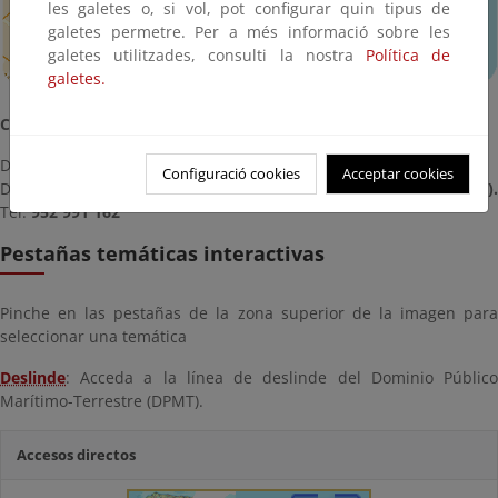
les galetes o, si vol, pot configurar quin tipus de
galetes permetre. Per a més informació sobre les
galetes utilitzades, consulti la nostra
Política de
galetes.
Contacto de la demarcación especial:
Director del Área Funcional de Fomento:
Configuració cookies
Acceptar cookies
Dirección y teléfono:
Avda. Marina Española nº 3 (52001 Melilla)
Tel.
952 991 162
Pestañas temáticas interactivas
Pinche en las pestañas de la zona superior de la imagen para
seleccionar una temática
Deslinde
: Acceda a la línea de deslinde del Dominio Público
Marítimo-Terrestre (DPMT).
Accesos directos