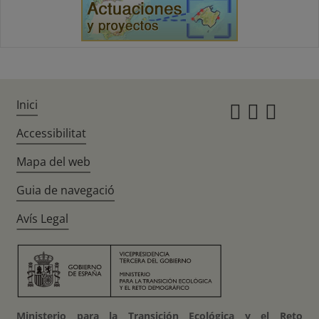
Inici
Instagr
Twitte
Fac
Accessibilitat
Mapa del web
Guia de navegació
Avís Legal
Ministerio para la Transición Ecológica y el Reto