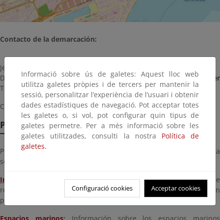
Contacto de la demarcación:
Jefe/a de la Demarcación:
Jose Antonio Osorio Manso
Informació sobre ús de galetes: Aquest lloc web
Dirección y teléfono:
C/Juan de Herrera 18, 2º
.
39002 Santande
utilitza galetes pròpies i de tercers per mantenir la
Tel.
942 395 800
sessió, personalitzar l’experiència de l’usuari i obtenir
dades estadístiques de navegació. Pot acceptar totes
Correo electrónico:
buzon-dccantabria@miteco.es
les galetes o, si vol, pot configurar quin tipus de
Pestañas temáticas interactivas
galetes permetre. Per a més informació sobre les
galetes utilitzades, consulti la nostra
Política de
galetes.
Pinche en las pestañas de la zona superior de la imagen para
seleccionar una temática
Inversiones
:
Obras y proyectos a realizar, en ejecución o de
Configuració cookies
Acceptar cookies
reciente terminación. Puede ver el detalle de cada actuación
pinchando sobre su punto en el mapa.
Espacios marinos
:
Información sobre los espacios marino