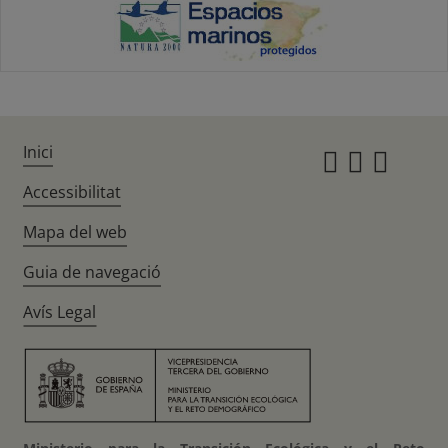
Inici
Instagr
Twitte
Fac
Accessibilitat
Mapa del web
Guia de navegació
Avís Legal