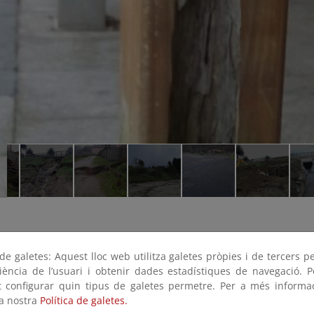
e galetes: Aquest lloc web utilitza galetes pròpies i de tercers p
riència de l’usuari i obtenir dades estadístiques de navegació. P
ot configurar quin tipus de galetes permetre. Per a més informa
la nostra
Política de galetes.