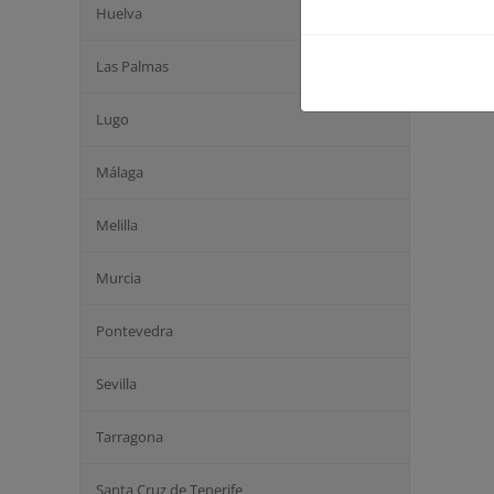
Huelva
Las Palmas
Lugo
Málaga
Melilla
Murcia
Pontevedra
Sevilla
Tarragona
Santa Cruz de Tenerife