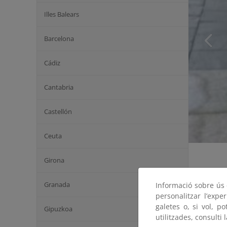
Illes Balears
Barcelona
Cádiz
Cantabria
Castellón
Ceuta
Girona
Granada
Informació sobre ús d
personalitzar l’expe
galetes o, si vol, p
Gipuzkoa
utilitzades, consulti 