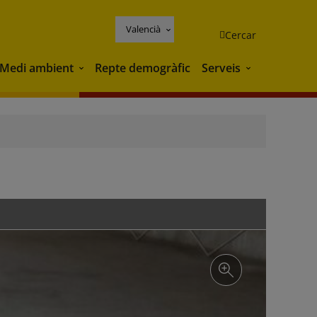
Valencià
Cercar
Medi ambient
Repte demogràfic
Serveis
Medi ambient
Serveis