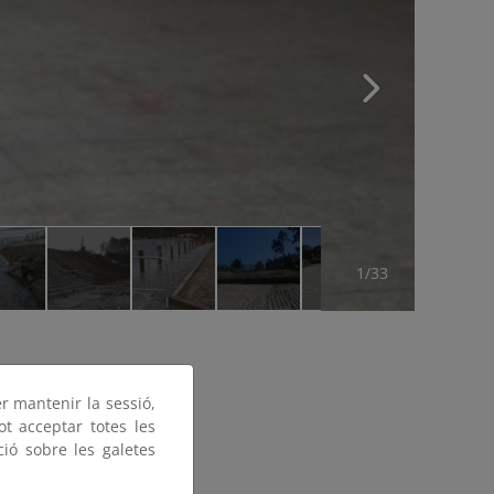
1/33
er mantenir la sessió,
ot acceptar totes les
ció sobre les galetes