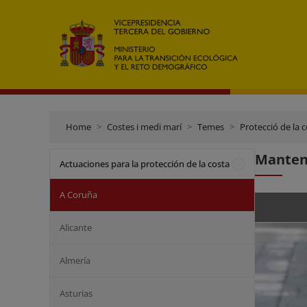
Home
Costes i medi marí
Temes
Protecció de la 
Manteni
Actuaciones para la protección de la costa
A Coruña
Alicante
Almería
Asturias