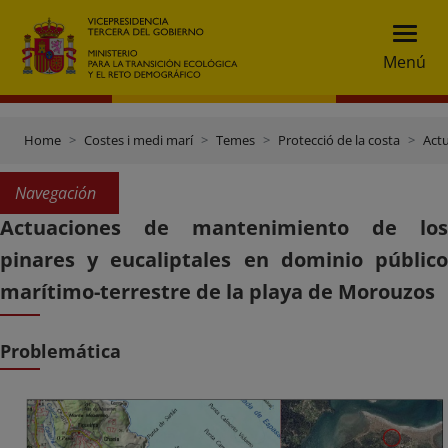
Menú
Home
Costes i medi marí
Temes
Protecció de la costa
Actu
Navegación
Actuaciones de mantenimiento de los
pinares y eucaliptales en dominio público
marítimo-terrestre de la playa de Morouzos
Problemática