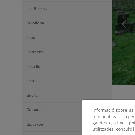
Illes Balears
Barcelona
Cádiz
Cantabria
Castellón
Ceuta
Girona
Granada
Informació sobre ús d
personalitzar l’expe
galetes o, si vol, p
Gipuzkoa
utilitzades, consulti 