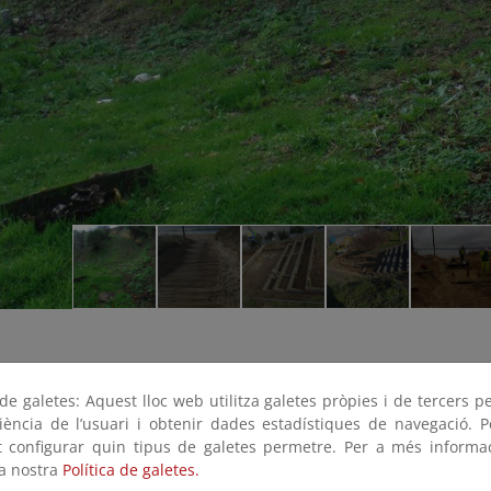
e galetes: Aquest lloc web utilitza galetes pròpies i de tercers p
riència de l’usuari i obtenir dades estadístiques de navegació. P
ot configurar quin tipus de galetes permetre. Per a més informa
la nostra
Política de galetes.