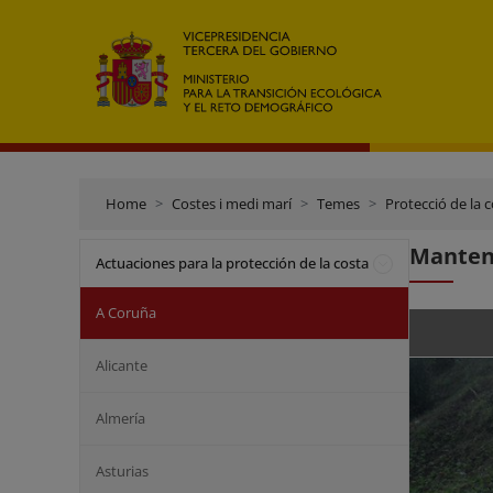
Home
Costes i medi marí
Temes
Protecció de la 
Manteni
Actuaciones para la protección de la costa
A Coruña
Alicante
Almería
Asturias