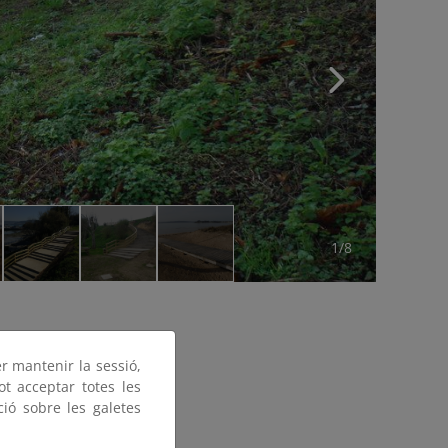
1/8
er mantenir la sessió,
ot acceptar totes les
ció sobre les galetes