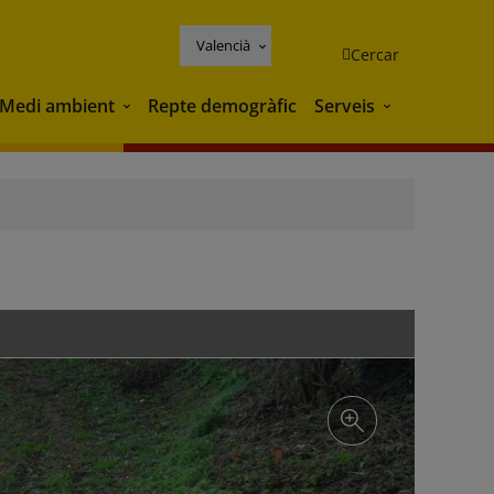
Valencià
Cercar
Medi ambient
Repte demogràfic
Serveis
Medi ambient
Serveis