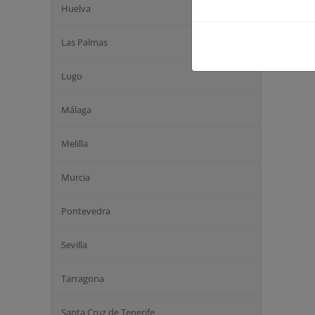
Huelva
Las Palmas
Lugo
Málaga
Melilla
Murcia
Pontevedra
Sevilla
Tarragona
Santa Cruz de Tenerife