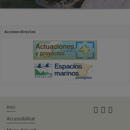
Accesos directos
Inici
Instagr
Twitte
Fac
Accessibilitat