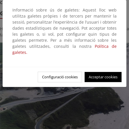
Coordenadas
: 539044.00 m E, 4797072.00 m N (29 T)
Informació sobre ús de galetes: Aquest lloc web
Galería de imágenes
utilitza galetes pròpies i de tercers per mantenir la
sessió, personalitzar l’experiència de l’usuari i obtenir
dades estadístiques de navegació. Pot acceptar totes
Haga click sobre la imagen para ver la galería del proyecto a
les galetes o, si vol, pot configurar quin tipus de
tamaño completo:
galetes permetre. Per a més informació sobre les
galetes utilitzades, consulti la nostra
Política de
galetes.
Configuració cookies
Acceptar cookies