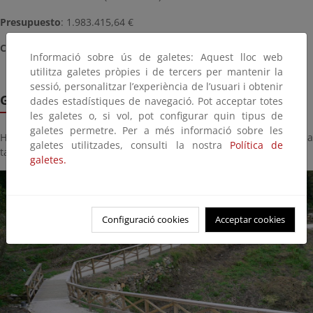
Presupuesto
: 1.983.415,64 €
Coordenadas
: 604565,00 E, 4843088,00 N (29 T)
Informació sobre ús de galetes: Aquest lloc web
utilitza galetes pròpies i de tercers per mantenir la
sessió, personalitzar l’experiència de l’usuari i obtenir
Galería de imágenes
dades estadístiques de navegació. Pot acceptar totes
les galetes o, si vol, pot configurar quin tipus de
galetes permetre. Per a més informació sobre les
Haga click sobre la imagen para ver la galería del proyecto a
galetes utilitzades, consulti la nostra
Política de
tamaño completo:
galetes.
Configuració cookies
Acceptar cookies