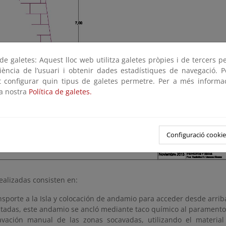
e galetes: Aquest lloc web utilitza galetes pròpies i de tercers p
riència de l’usuari i obtenir dades estadístiques de navegació. P
ot configurar quin tipus de galetes permetre. Per a més informa
la nostra
Política de galetes.
Configuració cookie
ealizadas consisten en:
nsporte a la Isla y colocación de andamio para acceder desde arriba
ctadas, este andamio se ancló mediante taco químico al paramento v
avación manual de las zonas socavadas, utilizando el materia