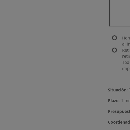
Hor
al 
Ret
ret
Tod
imp
Situación:
T
Plazo
: 1 m
Presupues
Coordenad