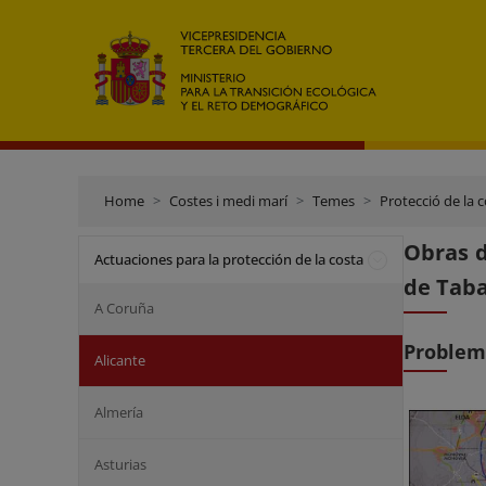
Home
Costes i medi marí
Temes
Protecció de la 
Obras d
Actuaciones para la protección de la costa
de Tab
A Coruña
Problem
Alicante
Almería
Asturias