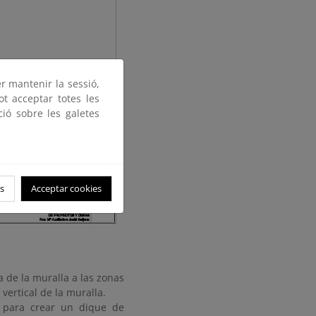
er mantenir la sessió,
ot acceptar totes les
ció sobre les galetes
s
Acceptar cookies
 de la muralla a las zonas
ertical de la muralla.
l para crear un dique de