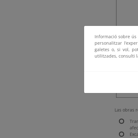
Informació sobre ús d
personalitzar l’expe
galetes o, si vol, p
utilitzades, consulti 
Las obras r
Tra
afe
Exc