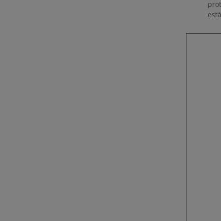
pro
está