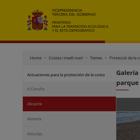
Home
Costes i medi marí
Temes
Protecció de la 
Galerí
Actuaciones para la protección de la costa
parque 
A Coruña
Alicante
Almería
Asturias