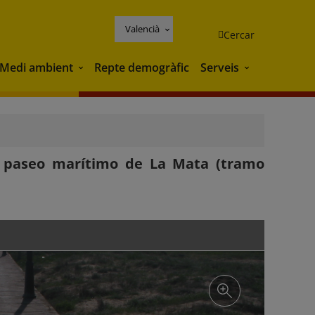
Valencià
Cercar
Medi ambient
Repte demogràfic
Serveis
Medi ambient
Serveis
l paseo marítimo de La Mata (tramo