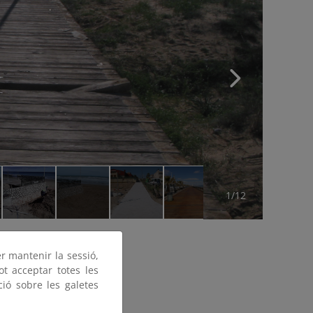
1/12
er mantenir la sessió,
ot acceptar totes les
ció sobre les galetes