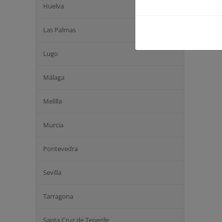
Huelva
Las Palmas
Lugo
Málaga
Melilla
Murcia
Pontevedra
Sevilla
Tarragona
Santa Cruz de Tenerife