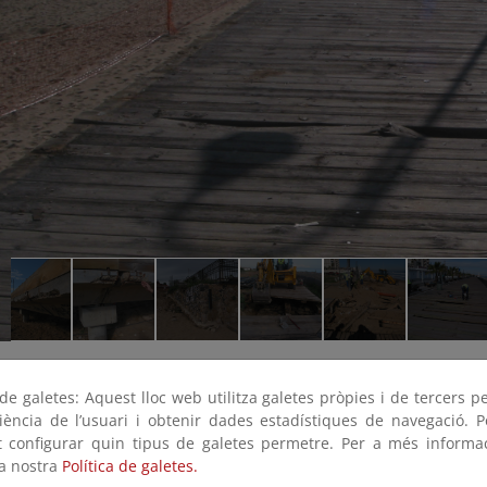
e galetes: Aquest lloc web utilitza galetes pròpies i de tercers p
riència de l’usuari i obtenir dades estadístiques de navegació. P
ot configurar quin tipus de galetes permetre. Per a més informa
la nostra
Política de galetes.