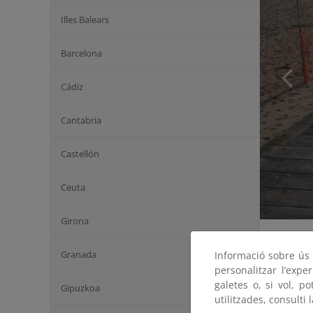
Illes Balears
Barcelona
Cádiz
Cantabria
Castellón
Ceuta
Girona
Granada
Informació sobre ús d
personalitzar l’expe
galetes o, si vol, p
Gipuzkoa
utilitzades, consulti 