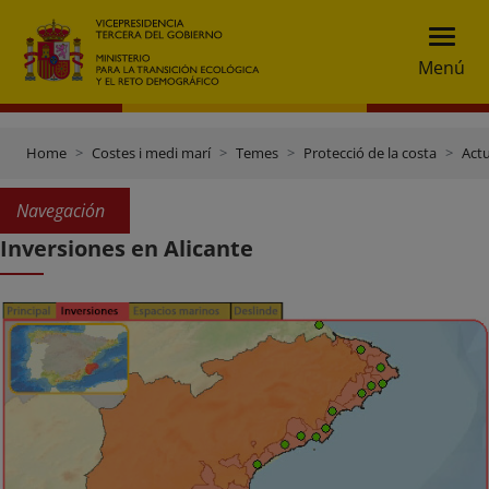
Menú
Home
Costes i medi marí
Temes
Protecció de la costa
Actu
Navegación
Inversiones en Alicante