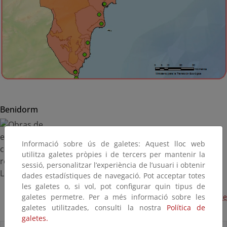
Benidorm
Informació sobre ús de galetes: Aquest lloc web
utilitza galetes pròpies i de tercers per mantenir la
sessió, personalitzar l’experiència de l’usuari i obtenir
dades estadístiques de navegació. Pot acceptar totes
les galetes o, si vol, pot configurar quin tipus de
galetes permetre. Per a més informació sobre les
Obras de emergencia para consolidar y reparar la Torre de
galetes utilitzades, consulti la nostra
Política de
Les Caletes (Terminada, 2018)
galetes.