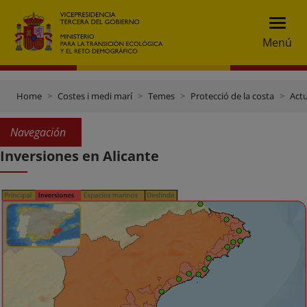
Menú
Home
Costes i medi marí
Temes
Protecció de la costa
Actu
Navegación
Inversiones en Alicante