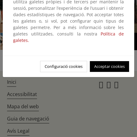
utilitza galetes pròpies i de tercers per mantenir la
sessió, personalitzar l’experiència de l’usuari i obtenir
dades estadístiques de navegació. Pot acceptar totes
les galetes o, si vol, pot configurar quin tipus de
1/2
galetes permetre. Per a més informació sobre les
galetes utilitzades, consulti la nostra
Política de
galetes.
Configuració cookies
Acceptar cookies
Inici
Instagr
Twitte
Fac
Accessibilitat
Mapa del web
Guia de navegació
Avís Legal