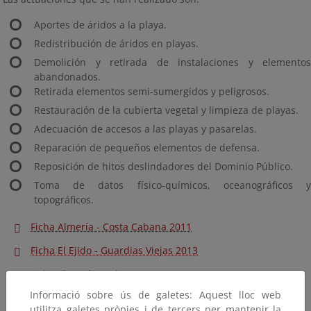
Aportes de áridos a la playa.
Redistribución de áridos en playas.
Demolición y retirada de instalaciones y elementos
abandonados.
Retirada elementos semi-sumergidos y peligrosos.
Restauración de la cubierta vegetal y limpieza de playas.
Adecuación de accesos a las playas y pasarelas.
Reparación de pequeños elementos de defensa.
Reposición de hitos deslindadores del Dominio Público.
Toma de datos físico-químicos, oceanográficos y
topográficos.
Ficha Almería - Costa Cabana 2011
Ficha El Ejido - Guardias Viejas 2013
Ficha Playa de Carboneras 2012
Informació sobre ús de galetes: Aquest lloc web
utilitza galetes pròpies i de tercers per mantenir la