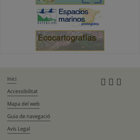
Inici
Instagr
Twitte
Fac
Accessibilitat
Mapa del web
Guia de navegació
Avís Legal