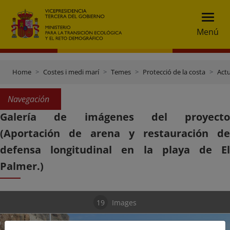
Menú
Home
Costes i medi marí
Temes
Protecció de la costa
Actu
Navegación
Galería de imágenes del proyecto
(Aportación de arena y restauración de
defensa longitudinal en la playa de El
Palmer.)
19
Images