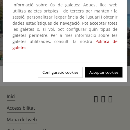
Informació sobre ús de galetes: Aquest lloc web
utilitza galetes pròpies i de tercers per mantenir la
sessió, personalitzar l’experiència de l’usuari i obtenir
dades estadístiques de navegació. Pot acceptar totes
les galetes o, si vol, pot configurar quin tipus de
galetes permetre. Per a més informació sobre les
galetes utilitzades, consulti la nostra
Política de
1/19
galetes.
Configuració cookies
Acceptar cookies
Inici
Instagr
Twitte
Fac
Accessibilitat
Mapa del web