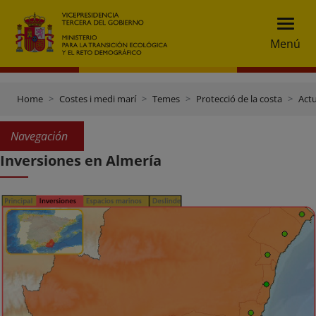
Menú
Home
Costes i medi marí
Temes
Protecció de la costa
Actu
Navegación
Inversiones en Almería