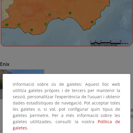
Enix
Informació sobre ús de galetes: Aquest lloc web
utilitza galetes pròpies i de tercers per mantenir la
sessió, personalitzar l’experiència de l’usuari i obtenir
dades estadístiques de navegació. Pot acceptar totes
les galetes o, si vol, pot configurar quin tipus de
Aportación de arena y restauración de defensa
galetes permetre. Per a més informació sobre les
longitudinal en la playa de El Palmer (Terminada, febrero
galetes utilitzades, consulti la nostra
Política de
2018)
galetes.