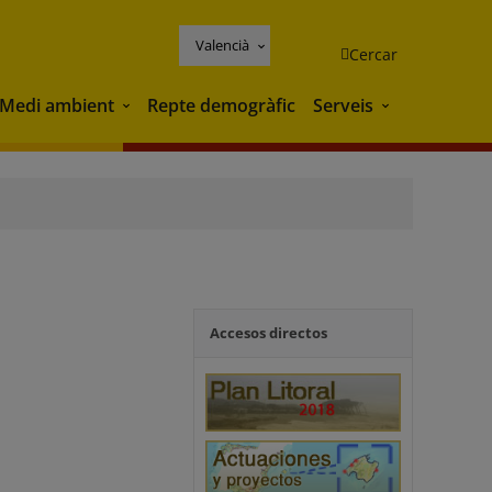
Valencià
Cercar
Medi ambient
Repte demogràfic
Serveis
Medi ambient
Serveis
Accesos directos