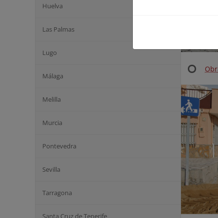
Huelva
Las Palmas
Lugo
Obr
Málaga
Melilla
Murcia
Pontevedra
Sevilla
Tarragona
Santa Cruz de Tenerife