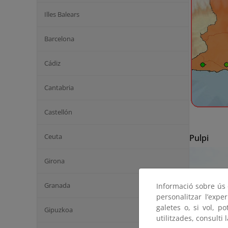
Illes Balears
Barcelona
Cádiz
Cantabria
Castellón
Ceuta
Pulpi
Girona
Granada
Informació sobre ús d
personalitzar l’expe
galetes o, si vol, p
Gipuzkoa
utilitzades, consulti 