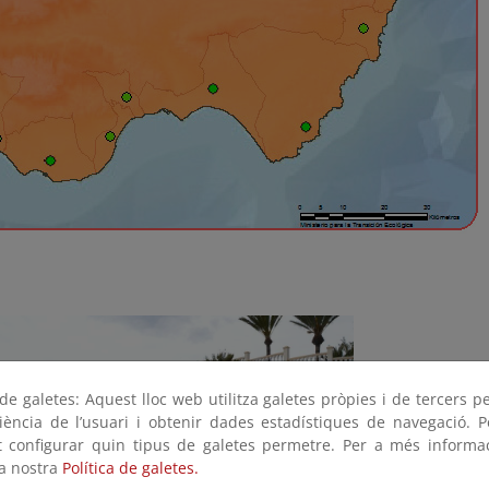
e galetes: Aquest lloc web utilitza galetes pròpies i de tercers p
riència de l’usuari i obtenir dades estadístiques de navegació. P
ot configurar quin tipus de galetes permetre. Per a més informa
la nostra
Política de galetes.