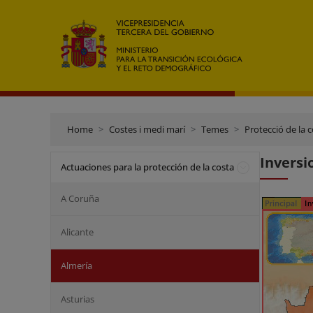
Home
Costes i medi marí
Temes
Protecció de la 
Inversi
Actuaciones para la protección de la costa
A Coruña
Alicante
Almería
Asturias