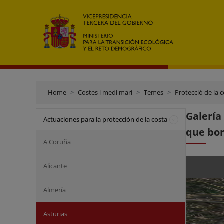
Home
Costes i medi marí
Temes
Protecció de la 
Galería
Actuaciones para la protección de la costa
que bor
A Coruña
Alicante
Almería
Asturias