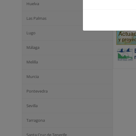
para el añ
Huelva
Accesos d
Las Palmas
Lugo
Málaga
Melilla
Murcia
Pontevedra
Sevilla
Tarragona
Santa Cruz de Tenerife