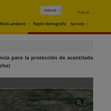
Valencià
Cercar
Medi ambient
Repte demogràfic
Serveis
Medi ambient
Serveis
cia para la protección de acantilado
ncho)