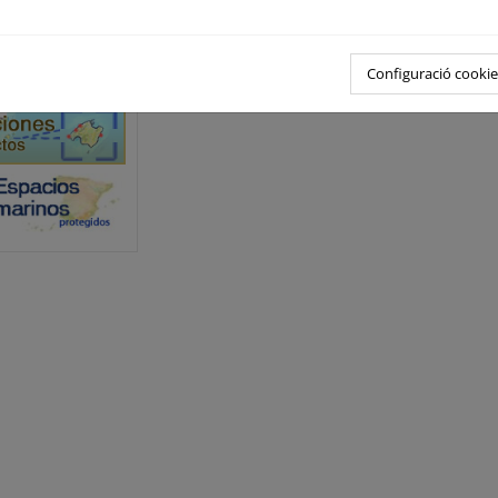
o 2013
irectos
Configuració cookie