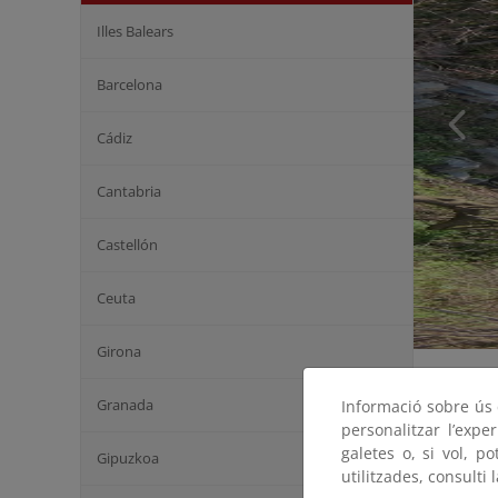
Illes Balears
Barcelona
Cádiz
Cantabria
Castellón
Ceuta
Girona
Informac
Granada
Informació sobre ús d
personalitzar l’expe
Informe d
galetes o, si vol, p
Gipuzkoa
(actividad
utilitzades, consulti 
la provinc