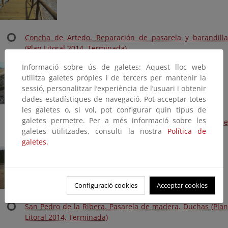
Concha de Artedo. Reparación de pasarela y barandilla
(Plan Litoral 2014, Terminada)
Informació sobre ús de galetes: Aquest lloc web
utilitza galetes pròpies i de tercers per mantenir la
sessió, personalitzar l’experiència de l’usuari i obtenir
dades estadístiques de navegació. Pot acceptar totes
les galetes o, si vol, pot configurar quin tipus de
galetes permetre. Per a més informació sobre les
El Puerto. Pavimento de madera zona estancia Puerto de
galetes utilitzades, consulti la nostra
Política de
Cudillero (Plan Litoral 2014, Terminada)
galetes.
Configuració cookies
Acceptar cookies
San Pedro de la Ribera. Pasarela de madera. Duchas (Plan
Litoral 2014, Terminada)