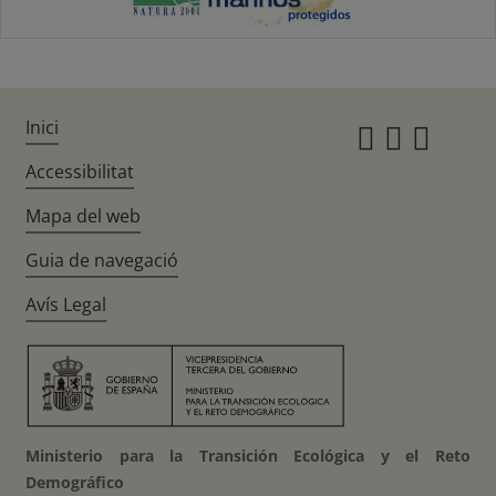
Inici
Instagr
Twitte
Fac
Accessibilitat
Mapa del web
Guia de navegació
Avís Legal
Ministerio para la Transición Ecológica y el Reto
Demográfico