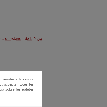
ea de estancia de la Playa
er mantenir la sessió,
ot acceptar totes les
ció sobre les galetes