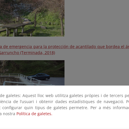
a de emergencia para la protección de acantilado que bordea el ár
Garruncho (Terminada, 2018)
e galetes: Aquest lloc web utilitza galetes pròpies i de tercers p
riència de l’usuari i obtenir dades estadístiques de navegació. P
ot configurar quin tipus de galetes permetre. Per a més informa
la nostra
Política de galetes.