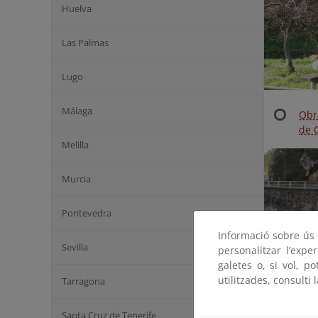
Huelva
Las Palmas
Lugo
Málaga
Obr
de 
Melilla
Murcia
Pontevedra
Informació sobre ús d
Sevilla
personalitzar l’expe
galetes o, si vol, p
utilitzades, consulti 
Tarragona
Santa Cruz de Tenerife