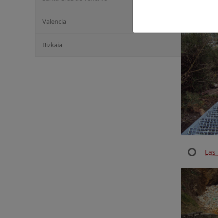
Agui
Valencia
Bizkaia
Las 