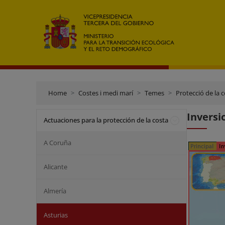
Home
Costes i medi marí
Temes
Protecció de la 
Inversi
Actuaciones para la protección de la costa
A Coruña
Alicante
Almería
Asturias