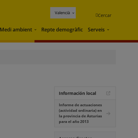
Valencià
Cercar
Medi ambient
Repte demogràfic
Serveis
Medi ambient
Serveis
Información local
Informe de actuaciones
(actividad ordinaria) en
la provincia de Asturias
para el año 2013