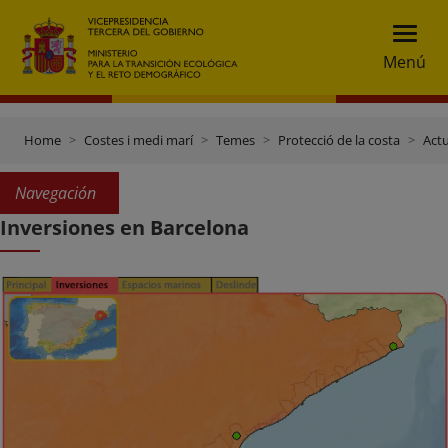
Menú
Home
Costes i medi marí
Temes
Protecció de la costa
Actu
Navegación
Inversiones en Barcelona