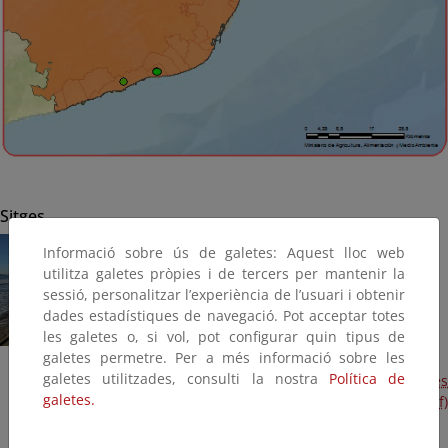
Sitges
Informació sobre ús de galetes: Aquest lloc web
utilitza galetes pròpies i de tercers per mantenir la
sessió, personalitzar l’experiència de l’usuari i obtenir
dades estadístiques de navegació. Pot acceptar totes
les galetes o, si vol, pot configurar quin tipus de
galetes permetre. Per a més informació sobre les
galetes utilitzades, consulti la nostra
Política de
Regeneración de las playas afectadas por los temporales
galetes.
2015 (playas de Sant Sebastià, Bassa Rodona y Garraf)
(Plan Litoral 2015) (Terminada, 2015)