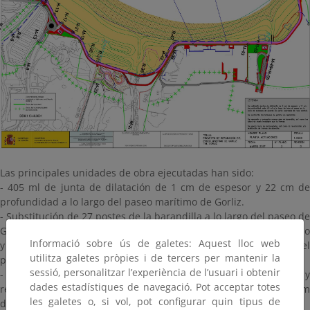
Las principales unidades de obra ejecutadas han sido:
- 405 ml de junta de dilatación de 1 cm de espesor y 22 cm de
profundidad a lo largo del paseo marítimo de Gorliz.
- Substitución de 27 postes de la barandilla a lo largo del paseo de
Gorliz, al objeto de sustituir las que se encontraban en mal estado
Informació sobre ús de galetes: Aquest lloc web
y la ejecución de juntas de dilatación a lo largo de barandilla del
utilitza galetes pròpies i de tercers per mantenir la
paseo.
sessió, personalitzar l’experiència de l’usuari i obtenir
- Sustitución de 63 ml de barandilla, de 30 y 50 mm de diámetro, y
dades estadístiques de navegació. Pot acceptar totes
reparación de las soldaduras en mal estado a lo largo de los 2 km
les galetes o, si vol, pot configurar quin tipus de
del paseo.