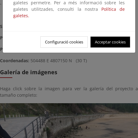
galetes permetre. Per a més informació sobre les
- Sustitución de 135 metros cuadrados de baldosas de granito.
galetes utilitzades, consulti la nostra
Política de
galetes.
Situación:
Terminada (Noviembre de 2017)
Plazo
: 1 mes
Configuració cookies
Acceptar cookies
Presupuesto
: 58.358,37 €
Coordenadas:
504488 E 4807150 N (30 T)
Galería de imágenes
Haga click sobre la imagen para ver la galería del proyecto a
tamaño completo: