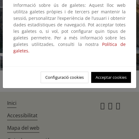
Informació sobre ús de galetes: Aquest lloc web
utilitza galetes pròpies i de tercers per mantenir la
sessió, personalitzar l’experiència de l’usuari i obtenir
dades estadístiques de navegació. Pot acceptar totes
les galetes o, si vol, pot configurar quin tipus de
galetes permetre. Per a més informació sobre les
galetes utilitzades, consulti la nostra
Política de
1/11
galetes.
Configuració cookies
Acceptar cookies
Inici
Instagr
Twitte
Fac
Accessibilitat
Mapa del web