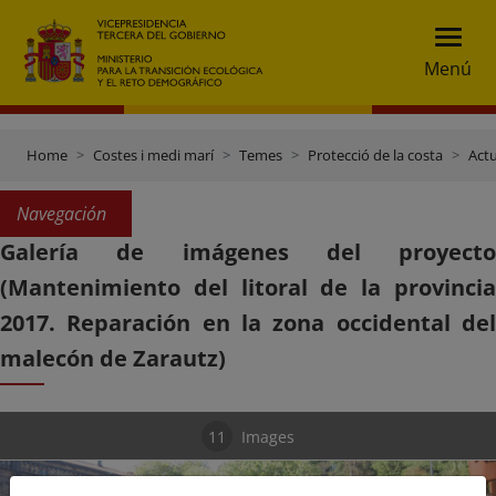
Menú
Home
Costes i medi marí
Temes
Protecció de la costa
Actu
Navegación
Galería de imágenes del proyecto
(Mantenimiento del litoral de la provincia
2017. Reparación en la zona occidental del
malecón de Zarautz)
11
Images