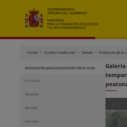
Home
Costes i medi marí
Temes
Protecció de la 
Galería
Actuaciones para la protección de la costa
tempora
A Coruña
peatona
Alicante
Almería
Asturias