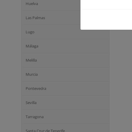
Huelva
Las Palmas
Lugo
Málaga
Melilla
Murcia
Pontevedra
Sevilla
Tarragona
Santa Cruz de Tenerife