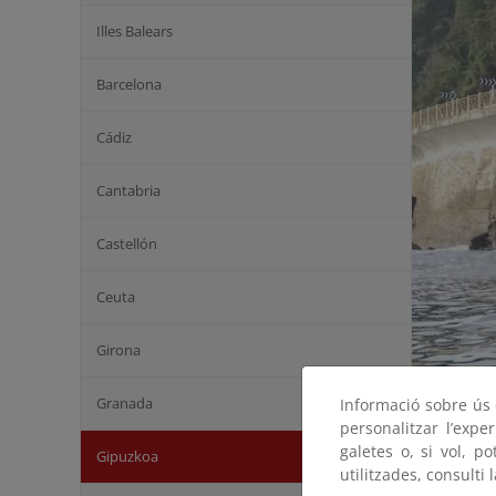
Illes Balears
Barcelona
Cádiz
Cantabria
Castellón
Ceuta
Girona
Granada
Informació sobre ús d
personalitzar l’expe
galetes o, si vol, p
Gipuzkoa
utilitzades, consulti 