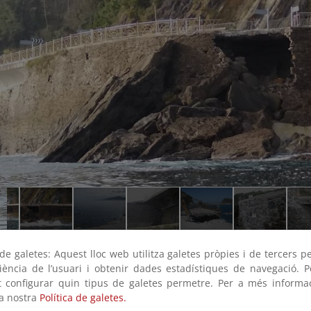
e galetes: Aquest lloc web utilitza galetes pròpies i de tercers p
riència de l’usuari i obtenir dades estadístiques de navegació. P
ot configurar quin tipus de galetes permetre. Per a més informa
la nostra
Política de galetes.