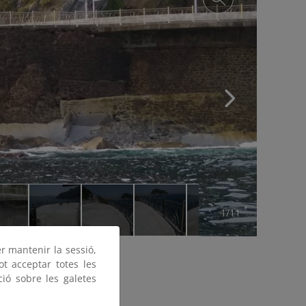
1/11
er mantenir la sessió,
ot acceptar totes les
ció sobre les galetes