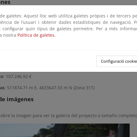
ones
e galetes: Aquest lloc web utilitza galetes pròpies i de tercers p
a ambientalmente la cala y se mejora su acceso. Para ello se dem
riència de l’usuari i obtenir dades estadístiques de navegació. P
barcaderos de hormigón situados en dominio público marítimo
ot configurar quin tipus de galetes permetre. Per a més informa
mpostería y se pavimentó el acceso.
la nostra
Política de galetes.
eses
Configuració cookie
erminada (2014)
to
: 107.246,92 €
as
: 511874.71 m E, 4633647.55 m N (Zona 31T)
 de imágenes
sobre la imagen para ver la galería del proyecto a tamaño completo