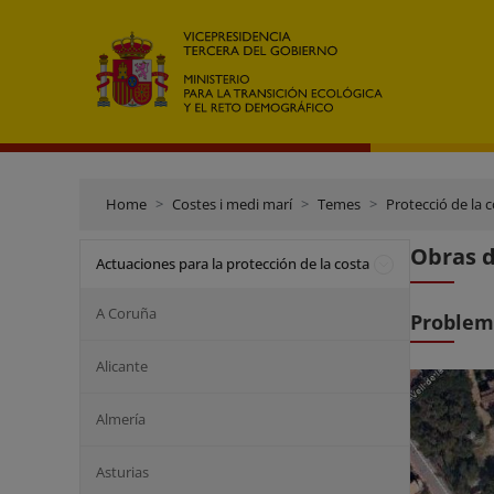
Home
Costes i medi marí
Temes
Protecció de la 
Obras d
Actuaciones para la protección de la costa
A Coruña
Problem
Alicante
Almería
Asturias