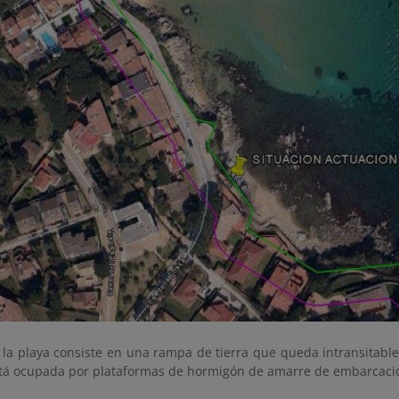
 la playa consiste en una rampa de tierra que queda intransitable 
stá ocupada por plataformas de hormigón de amarre de embarcacio