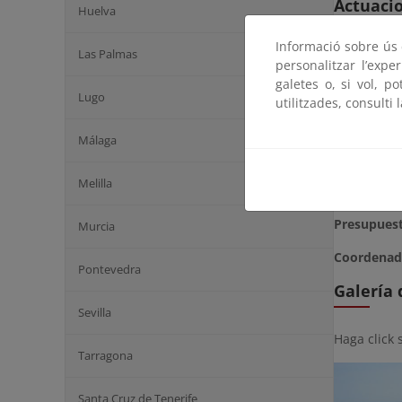
Actuaci
Huelva
Informació sobre ús d
Se restaur
Las Palmas
personalitzar l’expe
modo de em
galetes o, si vol, p
muro de ma
Lugo
utilitzades, consulti 
Málaga
Plazo
: 2 m
Melilla
Situación:
T
Presupues
Murcia
Coordenad
Pontevedra
Galería
Sevilla
Haga click 
Tarragona
Santa Cruz de Tenerife