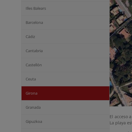
Illes Balears
Barcelona
Cádiz
Cantabria
Castellón
Ceuta
Girona
Granada
El acceso a
Gipuzkoa
La playa e