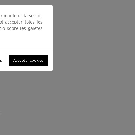
er mantenir la sessió,
olieron unas plataformas a
ot acceptar totes les
 terrestre, se reparó un
ció sobre les galetes
s
Acceptar cookies
: