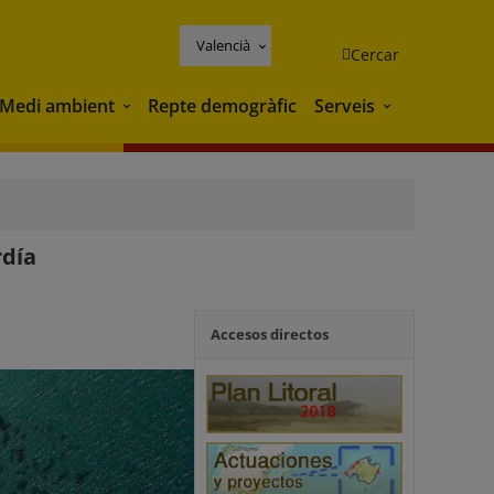
Valencià
Cercar
Medi ambient
Repte demogràfic
Serveis
Medi ambient
Serveis
rdía
Accesos directos