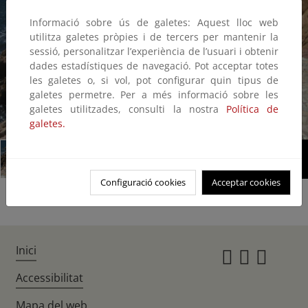
Informació sobre ús de galetes: Aquest lloc web
utilitza galetes pròpies i de tercers per mantenir la
sessió, personalitzar l’experiència de l’usuari i obtenir
dades estadístiques de navegació. Pot acceptar totes
les galetes o, si vol, pot configurar quin tipus de
galetes permetre. Per a més informació sobre les
galetes utilitzades, consulti la nostra
Política de
1/2
galetes.
Configuració cookies
Acceptar cookies
Inici
Instagr
Twitte
Fac
Accessibilitat
Mapa del web