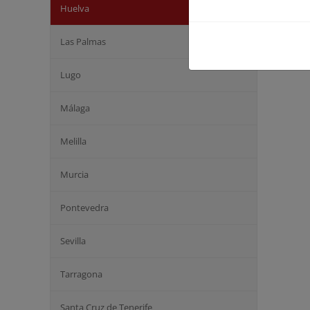
Huelva
Eros
Las Palmas
Lugo
Málaga
Melilla
Murcia
Pontevedra
Sevilla
Tarragona
Santa Cruz de Tenerife