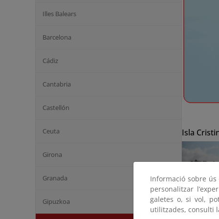
Illes Balears
Barcelona
Cádiz
Cantabria
Castellón
Ceuta
Isla Cristi
Girona
Granada
Informació sobre ús d
personalitzar l’expe
galetes o, si vol, p
Gipuzkoa
utilitzades, consulti 