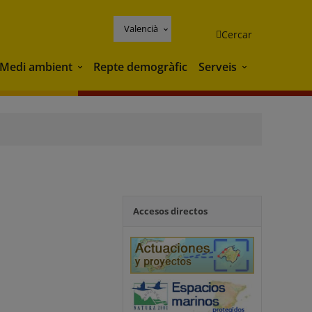
Valencià
Cercar
Medi ambient
Repte demogràfic
Serveis
Medi ambient
Serveis
Accesos directos