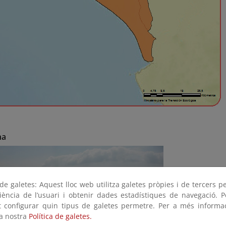
na
e galetes: Aquest lloc web utilitza galetes pròpies i de tercers p
riència de l’usuari i obtenir dades estadístiques de navegació. P
ot configurar quin tipus de galetes permetre. Per a més informa
la nostra
Política de galetes.