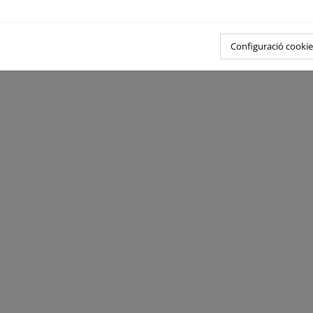
ión en la playa de Islantilla. Plan Litoral 2015 (T.M. de Lepe e Isla 
Configuració cookie