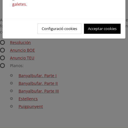
galetes.
A efectos meramente informativos, la Resolución y los planos que
forman parte del proyecto que han sido aprobados pueden
Configuració cookies
Acceptar cookies
consultarse aquí:
Resolución
Anuncio BOE
Anuncio TEU
Planos:
Banyalbufar. Parte I
Banyalbufar. Parte II
Banyalbufar. Parte III
Estellencs
Puigpunyent