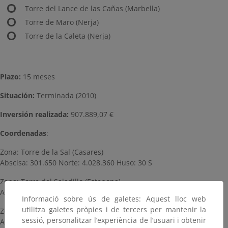
Torre del Lance de las Cañas (Marbella)
Torre de Maro (Nerja)
Torre de la Caleta (Nerja)
Plazo:
15 meses
Situación:
Terminada (2010)
Inversión realizada:
907.889,07 €
Coordenadas
:
Zona: Torre de la Sal (Casares)
Abscisa: 301.650 Norte: 4.028.360 Huso: 30 S
Zona: Torre del Saladillo (Estepona)
Abscisa: 317.039 Norte: 4.036.842 Huso: 30 S
Informació sobre ús de galetes: Aquest lloc web
utilitza galetes pròpies i de tercers per mantenir la
Zona: Torre de las Bóvedas (Marbella)
sessió, personalitzar l’experiència de l’usuari i obtenir
Abscisa: 321.424 Norte: 4.037.728 Huso: 30 S