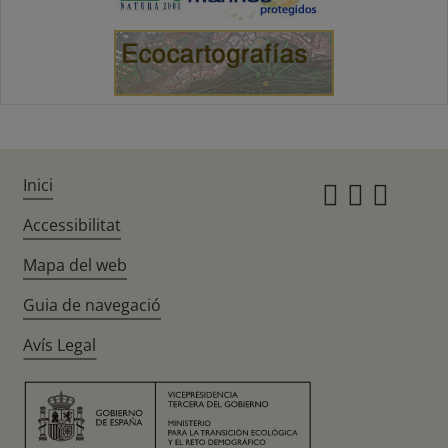
Inici
Instagr
Twitte
Fac
Accessibilitat
Mapa del web
Guia de navegació
Avís Legal