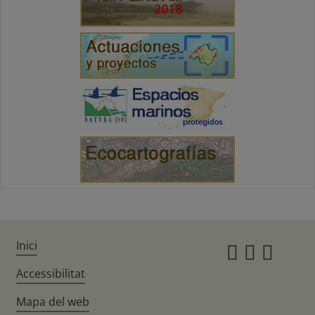
Inici
Instagr
Twitte
Fac
Accessibilitat
Mapa del web