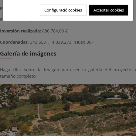
Plazo:
8 meses
Configuració cookies
Acceptar cookies
Situación:
En Ejecución
Inversión realizada:
880.784,00 €
Coordenadas
: 343.553 , 4.039.273 (Huso 30)
Galería de imágenes
Haga click sobre la imagen para ver la galería del proyecto a
tamaño completo: