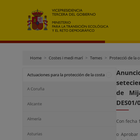
Home
Costes i medi marí
Temes
Protecció de la 
Anuncio
Actuaciones para la protección de la costa
setecie
A Coruña
de Mij
DES01/0
Alicante
Almería
Con fecha 1
Asturias
o Aprobar 