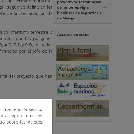
mite del término municipal
proyecto de restauración
a), según se define en los
de las torres vigía
históricas de la provincia
Jefe de la Demarcación de
de Málaga
lico marítimo-terrestre y
Accesos directos
mitados por los polígonos
D, 4-D, 5-D y 9-D, fechados
irmados por el Jefe de la
arte del proyecto que han
er mantenir la sessió,
ot acceptar totes les
ció sobre les galetes