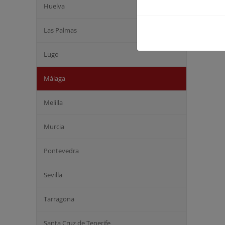
Huelva
Las Palmas
Lugo
Málaga
Melilla
Murcia
Pontevedra
Sevilla
Tarragona
Santa Cruz de Tenerife