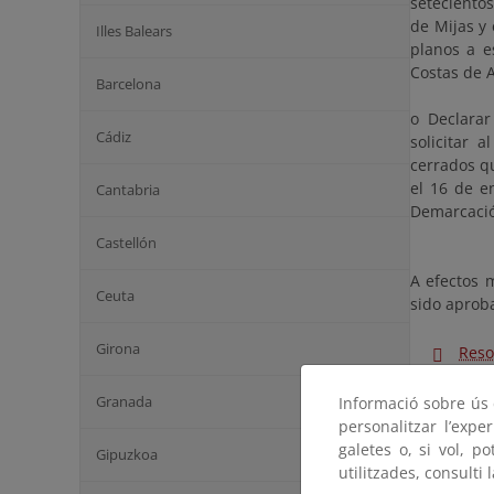
seteciento
de Mijas y 
Illes Balears
planos a e
Costas de 
Barcelona
o Declarar
Cádiz
solicitar 
cerrados qu
el 16 de e
Cantabria
Demarcació
Castellón
A efectos 
Ceuta
sido aprob
Girona
Reso
Plan
Granada
Informació sobre ús d
personalitzar l’expe
BOE 
galetes o, si vol, p
Gipuzkoa
utilitzades, consulti 