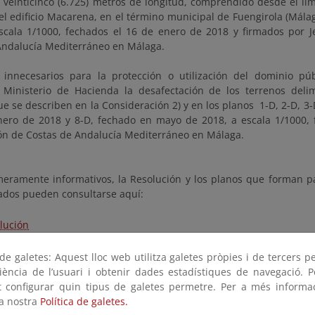
s veinticinco (6.725) metros de longitud, comprendido desde el lí
el edificio Macarena, en el término municipal de Fuengirola (Málag
scala 1/1000, fechados el 16 de enero de 2018 y firmados por 
Andalucía Mediterráneo en Málaga.
 innecesarios para la protección o utilización del dominio púb
al Ministerio de Hacienda la desafectación de los terrenos deli
e se describen en la Consideración 2) y en los planos 1-D, 2-D, 3-
nero de 2018 y 8-D, fechado en mayo de 2018, a escala 1/1000, f
n de Costas de Andalucía Mediterráneo en Málaga.
meramente informativos, la Resolución y los planos que forman p
ados pueden consultarse aquí:
lución
os
e galetes: Aquest lloc web utilitza galetes pròpies i de tercers p
riència de l’usuari i obtenir dades estadístiques de navegació. P
aprobación del deslinde
ot configurar quin tipus de galetes permetre. Per a més informa
la nostra
Política de galetes.