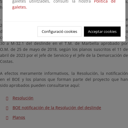
galetes utilitzades, consulti la nostra
Política de
Sostenibilidad de la Costa y el Mar, por delegación de la Ministra,
galetes.
ha resuelto:
- Modificar, en cumplimiento de la Sentencia de 17 de octubre de
2022 de la Audiencia Nacional, el deslinde de los bienes de
dominio público marítimo terrestre del tramo de unos ciento
Configuració cookies
Acceptar cookies
cuarenta y siete (147) metros, comprendido entre los vértices M-
30 a M-32.1 del deslinde en el T.M. de Marbella aprobado por
O.M. de 25 de mayo de 2018, según los planos suscritos el 11 de
abril de 2023 por el jefe de Servicio y el Jefe de la Demarcación de
Costas.
A efectos meramente informativos, la Resolución, la notificación
en el BOE y los planos que forman parte del proyecto que han
sido aprobados pueden consultarse aquí:
Resolución
BOE notificación de la Resolución del deslinde
Planos