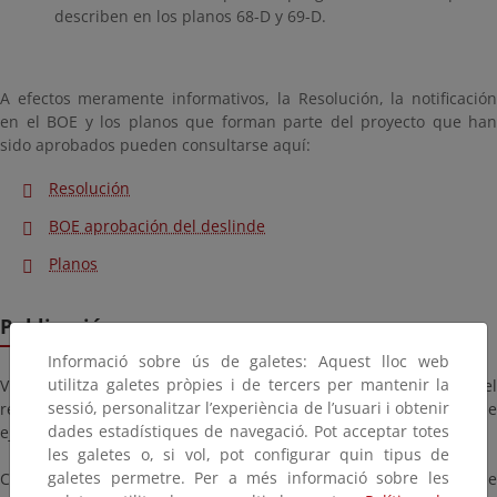
describen en los planos 68-D y 69-D.
A efectos meramente informativos, la Resolución, la notificación
en el BOE y los planos que forman parte del proyecto que han
sido aprobados pueden consultarse aquí:
Resolución
BOE aprobación del deslinde
Planos
Publicación
Informació sobre ús de galetes: Aquest lloc web
utilitza galetes pròpies i de tercers per mantenir la
Visto el fallo de la Sentencia de fecha 17 de octubre de 2022, en el
sessió, personalitzar l’experiència de l’usuari i obtenir
recurso contencioso-administrativo nº 1277/2019, procede
dades estadístiques de navegació. Pot acceptar totes
ejecutar la misma en sus propios términos.
les galetes o, si vol, pot configurar quin tipus de
galetes permetre. Per a més informació sobre les
Con fecha 16 de mayo de 2023, la Directora General de