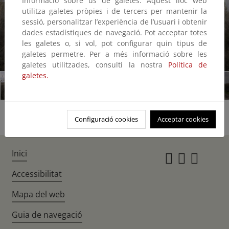
Informació sobre ús de galetes: Aquest lloc web
utilitza galetes pròpies i de tercers per mantenir la
sessió, personalitzar l’experiència de l’usuari i obtenir
dades estadístiques de navegació. Pot acceptar totes
les galetes o, si vol, pot configurar quin tipus de
galetes permetre. Per a més informació sobre les
1/31
galetes utilitzades, consulti la nostra
Política de
galetes.
Configuració cookies
Acceptar cookies
Inici
Instagr
Twitte
Fac
Accessibilitat
Mapa del web
Guia de navegació