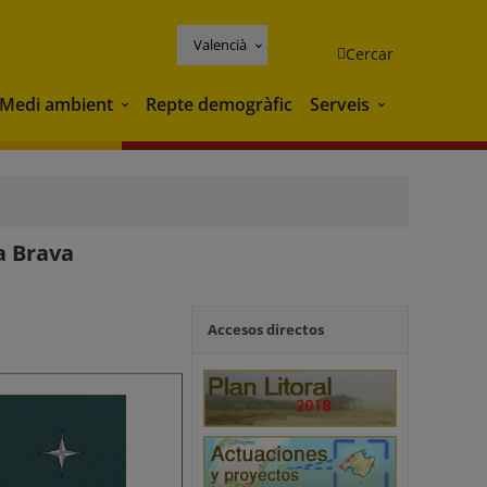
Valencià
Cercar
Medi ambient
Repte demogràfic
Serveis
Medi ambient
Serveis
a Brava
Accesos directos