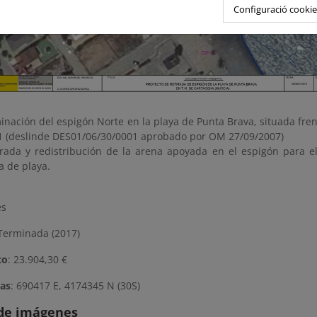
Configuració cookie
inación del espigón Norte en la playa de Punta Brava, situada frent
1 (deslinde DES01/06/30/0001 aprobado por OM 27/09/2007)
irada y redistribución de la arena apoyada en el espigón para e
a de playa.
es
erminada (2017)
to
: 23.904,30 €
as
: 690417 E, 4174345 N (30S)
 de imágenes