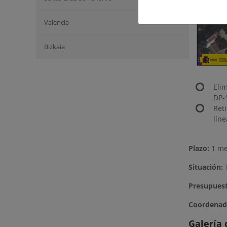
Valencia
Bizkaia
Elim
DP-
Ret
líne
Plazo:
1 m
Situación:
T
Presupues
Coordenad
Galería