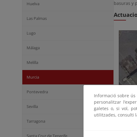
basuras y p
Huelva
Actuaci
Las Palmas
Lugo
Málaga
Melilla
Murcia
Pontevedra
Informació sobre ús d
personalitzar l’expe
Sevilla
galetes o, si vol, p
utilitzades, consulti 
Tarragona
Santa Cruz de Tenerife