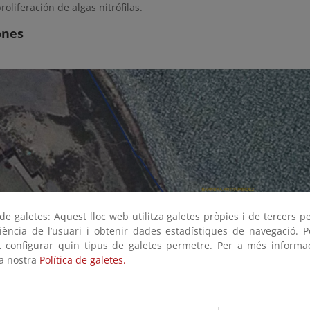
roliferación de algas nitrófilas.
ones
e galetes: Aquest lloc web utilitza galetes pròpies i de tercers p
riència de l’usuari i obtenir dades estadístiques de navegació. P
ot configurar quin tipus de galetes permetre. Per a més informa
la nostra
Política de galetes.