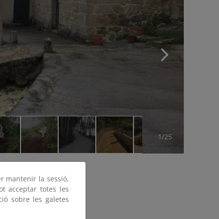
1/25
er mantenir la sessió,
ot acceptar totes les
ció sobre les galetes