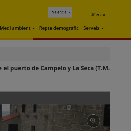
Valencià
Cercar
Medi ambient
Repte demogràfic
Serveis
Medi ambient
Serveis
e el puerto de Campelo y La Seca (T.M.