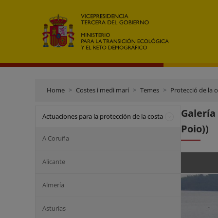
Home
Costes i medi marí
Temes
Protecció de la 
Galería
Actuaciones para la protección de la costa
Poio))
A Coruña
Alicante
Almería
Asturias