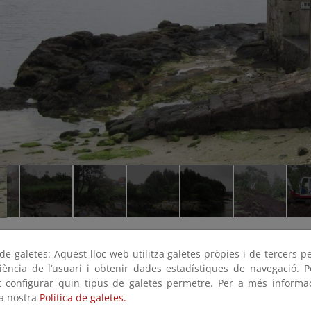
e galetes: Aquest lloc web utilitza galetes pròpies i de tercers p
riència de l’usuari i obtenir dades estadístiques de navegació. P
ot configurar quin tipus de galetes permetre. Per a més informa
la nostra
Política de galetes.