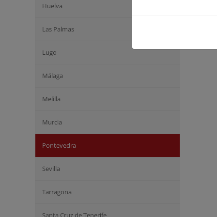
Huelva
Las Palmas
Lugo
Málaga
Melilla
Murcia
Pontevedra
Sevilla
Tarragona
Santa Cruz de Tenerife