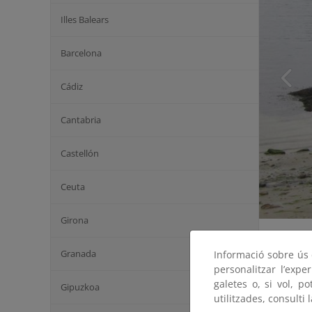
Illes Balears
Barcelona
Cádiz
Cantabria
Castellón
Ceuta
Girona
Granada
Informació sobre ús d
personalitzar l’expe
galetes o, si vol, p
Gipuzkoa
utilitzades, consulti 