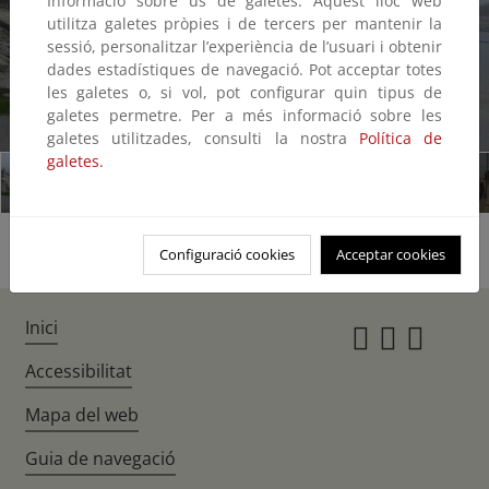
Informació sobre ús de galetes: Aquest lloc web
utilitza galetes pròpies i de tercers per mantenir la
sessió, personalitzar l’experiència de l’usuari i obtenir
dades estadístiques de navegació. Pot acceptar totes
les galetes o, si vol, pot configurar quin tipus de
galetes permetre. Per a més informació sobre les
1/11
galetes utilitzades, consulti la nostra
Política de
galetes.
Configuració cookies
Acceptar cookies
Inici
Instagr
Twitte
Fac
Accessibilitat
Mapa del web
Guia de navegació