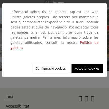
11
Images
Informació sobre ús de galetes: Aquest lloc web
utilitza galetes pròpies i de tercers per mantenir la
sessió, personalitzar l’experiència de l’usuari i obtenir
dades estadístiques de navegació. Pot acceptar totes
les galetes o, si vol, pot configurar quin tipus de
galetes permetre. Per a més informació sobre les
galetes utilitzades, consulti la nostra
Política de
galetes.
1/11
Configuració cookies
Acceptar cookies
Inici
Instagr
Twitte
Fac
Accessibilitat