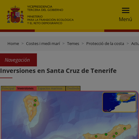
Menú
Home
Costes i medi marí
Temes
Protecció de la costa
Actu
Navegación
Inversiones en Santa Cruz de Tenerife