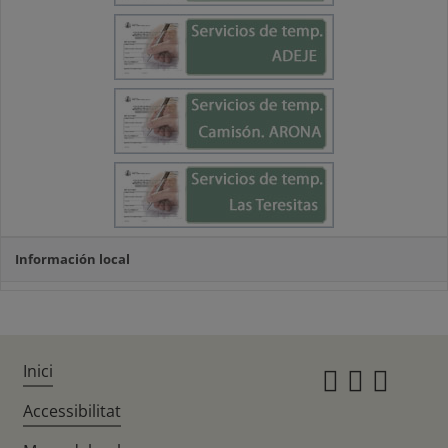
Información local
Inici
Instagr
Twitte
Fac
Accessibilitat