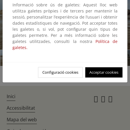
Informació sobre ús de galetes: Aquest lloc web
utilitza galetes pròpies i de tercers per mantenir la
sessió, personalitzar l’experiència de l’usuari i obtenir
dades estadístiques de navegació. Pot acceptar totes
les galetes o, si vol, pot configurar quin tipus de
galetes permetre. Per a més informació sobre les
galetes utilitzades, consulti la nostra
Política de
1/8
galetes.
Configuració cookies
Acceptar cookies
Inici
Instagr
Twitte
Fac
Accessibilitat
Mapa del web