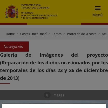
Menú
Home
Costes i medi marí
Temes
Protecció de la costa
Actu
Navegación
Galería de imágenes del proyecto
(Reparación de los daños ocasionados por los
temporales de los días 23 y 26 de diciembre
de 2013)
8
Images