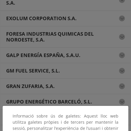
S.A.
EXOLUM CORPORATION S.A.
FORESA INDUSTRIAS QUIMICAS DEL
NOROESTE, S.A.
GALP ENERGÍA ESPAÑA, S.A.U.
GM FUEL SERVICE, S.L.
GRAN ZUFARIA, S.A.
GRUPO ENERGÉTICO BARCELÓ, S.L.
Informació sobre ús de galetes: Aquest lloc web
GUNVOR MARTKETING ESPAÑA, S.L.U.
utilitza galetes pròpies i de tercers per mantenir la
sessió, personalitzar l’experiència de l’usuari i obtenir