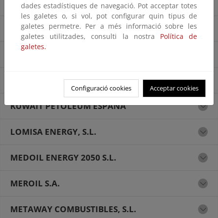
HAFESA ENERGÍA, S.L.
dades estadístiques de navegació. Pot acceptar totes
les galetes o, si vol, pot configurar quin tipus de
galetes permetre. Per a més informació sobre les
HATTA ENERGY S.L.
galetes utilitzades, consulti la nostra
Política de
galetes.
IMPALA 2000, S.L.
INTERNACIONAL DE ALCOHOLES, S.A.
Configuració cookies
Acceptar cookies
KUWAIT PETOLEUM ESPAÑA
LOMISA ENERGY, S.L.
MEDOIL ENERGY 2050 S.L.
MEROIL S.A.
METAWAY COMBUSTIBLES, S.L.