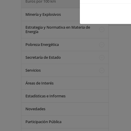
Euros por 100 km
Minería y Explosivos
Estrategia y Normativa en Materia de
Energía
Pobreza Energética
Secretaría de Estado
Servicios
Áreas de Interés
Estadísticas e Informes
Novedades
Participación Pública