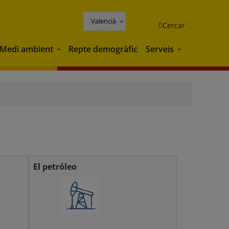
Valencià
Cercar
Medi ambient
Repte demogràfic
Serveis
Medi ambient
Serveis
El petróleo