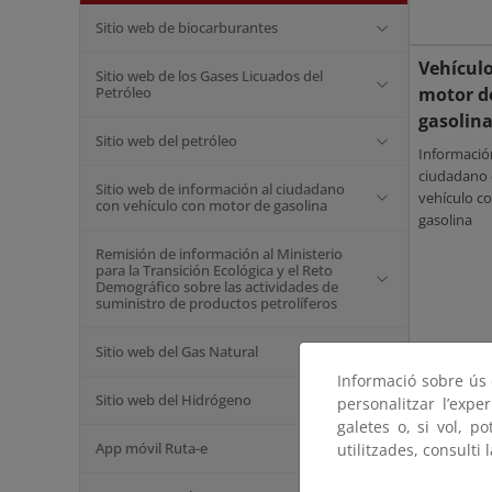
Sitio web de biocarburantes
Vehícul
Sitio web de los Gases Licuados del
Petróleo
motor d
gasolin
Sitio web del petróleo
Informació
ciudadano
Sitio web de información al ciudadano
vehículo c
con vehículo con motor de gasolina
gasolina
Remisión de información al Ministerio
para la Transición Ecológica y el Reto
Demográfico sobre las actividades de
suministro de productos petrolíferos
Sitio web del Gas Natural
Gas
Informació sobre ús d
Sitio web del Hidrógeno
personalitzar l’expe
Natural
galetes o, si vol, p
App móvil Ruta-e
utilitzades, consulti 