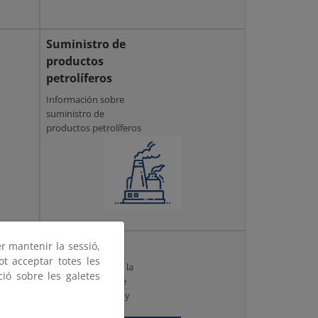
Suministro de
productos
petrolíferos
Información sobre
suministro de
productos petrolíferos
App Ruta-e
er mantenir la sessió,
ot acceptar totes les
Información sobre la
ció sobre les galetes
aplicación móvil de
puntos de recarga y
gasolineras