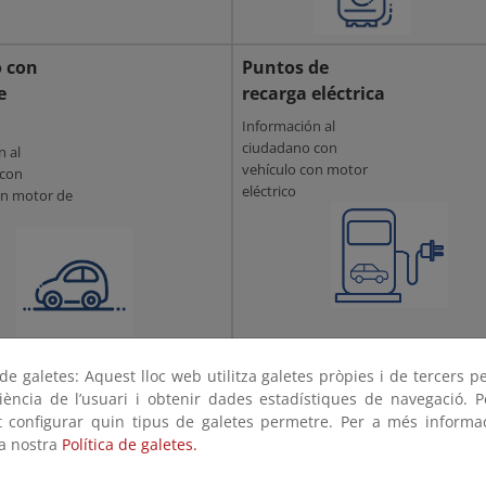
o con
Puntos de
e
recarga eléctrica
a
Información al
ciudadano con
n al
vehículo con motor
 con
eléctrico
on motor de
Hidrógeno
e galetes: Aquest lloc web utilitza galetes pròpies i de tercers p
riència de l’usuari i obtenir dades estadístiques de navegació. P
ot configurar quin tipus de galetes permetre. Per a més informa
la nostra
Política de galetes.