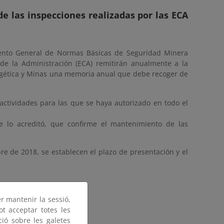
e las inspecciones realizadas por las ECA
mento General de Normas Básicas de Seguridad Minera
de la Administración (ECA) remitirán anualmente a la
ergética y Minas una memoria anual que debe recoger de
actividades para las que se haya autorizado en todo el
e lo acreditó, que confirme el mantenimiento de las
e de 2018, se establecen el plazo de presentación y el
e.
er mantenir la sessió,
ot acceptar totes les
ECA´s
ció sobre les galetes