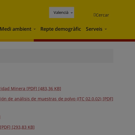
Valencià
Cercar
Medi ambient
Repte demogràfic
Serveis
Medi ambient
Serveis
ridad Minera [PDF] [483,36 KB]
ión de análisis de muestras de polvo (ITC 02.0.02) [PDF]
]
[PDF] [293,83 KB]