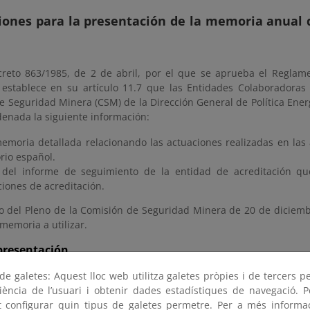
iones para la presentación de la memoria anual d
creto 863/1985, de 2 de abril, por el que se aprueba el Regla
establece en su artículo 11.7 que las Entidades Colaboradoras 
e Seguridad Minera (CSM) de la Dirección General de Política En
enada la siguiente información:
emoria detallada relacionando las actuaciones realizadas en las 
orio español.
 del informe de seguimiento de la entidad de acreditación qu
ciones de acreditación.
o del Pleno de la Comisión de Seguridad Minera de 20 de diciembr
memoria a utilizar.
presentación
 mes de
enero
del año siguiente al de la anualidad correspondient
e galetes: Aquest lloc web utilitza galetes pròpies i de tercers p
riència de l’usuari i obtenir dades estadístiques de navegació. P
 memoria anual de las inspecciones realizadas por las 
ot configurar quin tipus de galetes permetre. Per a més informa