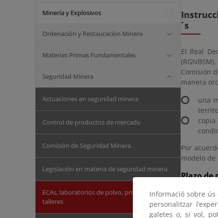
Minería y Explosivos
Instrucc
´s
Ordenación y Restauración Minera
El Real De
Materias Primas Fundamentales
(RGNBSM), 
Comisión d
Seguridad Minera
manera ord
Actuaciones en seguridad minera
una m
territ
copia
Control de productos de mercado
condi
Comisión de Seguridad Minera
Por acuerd
modelo de 
Legislación en materia de seguridad minera
Plazo de 
ECAs, laboratorios de polvo, productos y
Durante el
Informació sobre ús d
talleres
personalitzar l’expe
Modelo de
galetes o, si vol, p