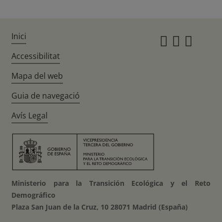
Inici
Instagr
Twitte
Fac
Accessibilitat
Mapa del web
Guia de navegació
Avís Legal
Ministerio para la Transición Ecológica y el Reto
Demográfico
Plaza San Juan de la Cruz, 10 28071 Madrid (España)